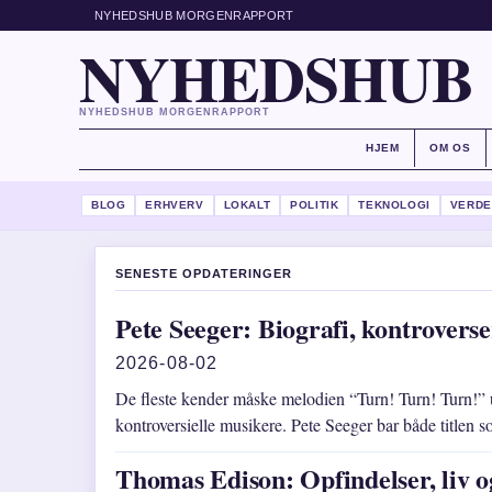
NYHEDSHUB MORGENRAPPORT
NYHEDSHUB
NYHEDSHUB MORGENRAPPORT
HJEM
OM OS
BLOG
ERHVERV
LOKALT
POLITIK
TEKNOLOGI
VERDE
SENESTE OPDATERINGER
Pete Seeger: Biografi, kontrovers
2026-08-02
De fleste kender måske melodien “Turn! Turn! Turn!” 
kontroversielle musikere. Pete Seeger bar både title
Thomas Edison: Opfindelser, liv o