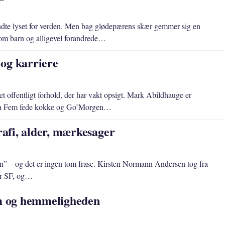
dte lyset for verden. Men bag glødepærens skær gemmer sig en
som barn og alligevel forandrede…
og karriere
t offentligt forhold, der har vakt opsigt. Mark Abildhauge er
t fra Fem fede kokke og Go’Morgen…
afi, alder, mærkesager
n” – og det er ingen tom frase. Kirsten Normann Andersen tog fra
for SF, og…
m og hemmeligheden