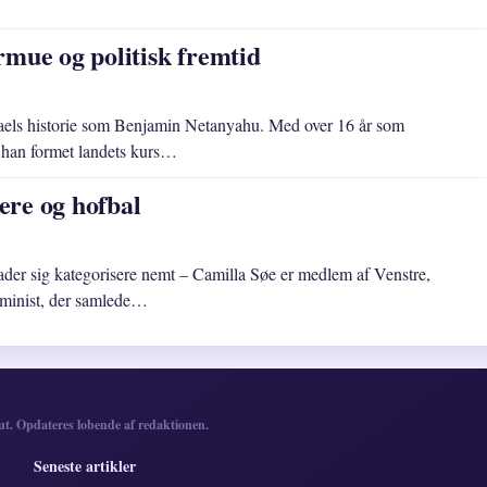
rmue og politisk fremtid
Israels historie som Benjamin Netanyahu. Med over 16 år som
ar han formet landets kurs…
iere og hofbal
lader sig kategorisere nemt – Camilla Søe er medlem af Venstre,
eminist, der samlede…
ut. Opdateres lobende af redaktionen.
Seneste artikler