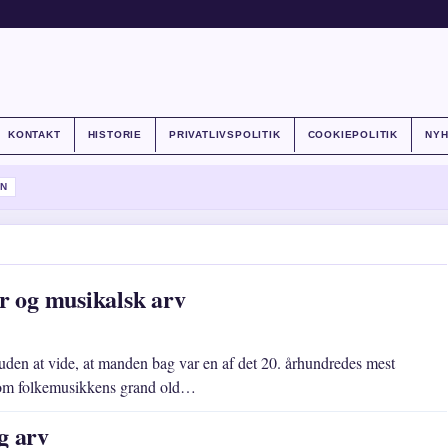
KONTAKT
HISTORIE
PRIVATLIVSPOLITIK
COOKIEPOLITIK
NY
N
er og musikalsk arv
uden at vide, at manden bag var en af det 20. århundredes mest
n som folkemusikkens grand old…
g arv