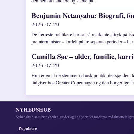
den nem at håndtere og stable på…
Benjamin Netanyahu: Biografi, fo
2026-07-29
De færreste politikere har sat så markante aftryk på 
premierminister – fordelt på tre separate perioder – h
Camilla Søe – alder, familie, karr
2026-07-29
Hun er en af de stemmer i dansk politik, der sjældent 
rådgiver hos Greater Copenhagen og den borgerlige f
NYHEDSHUB
Nyhedshub samler nyheder, guider og analyser i et moderne redaktionelt layo
Populaere