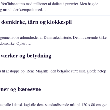
ouTube-stunts med millioner af dollars i præmier. Men bag de
 ung mand, der kæmpede med…
domkirke, tårn og klokkespil
å gennem otte århundreder af Danmarkshistorie. Den nuværende kirke
e domkirke. Opført:…
 værker og betydning
s til at stoppe op. René Magritte, den belgiske surrealist, gjorde netop
ioner og bæreevne
te palle i dansk logistik: dens standardiserede mål på 120 x 80 cm gør