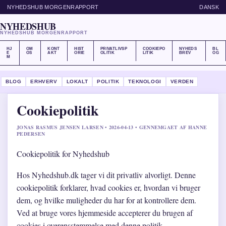
NYHEDSHUB MORGENRAPPORT
DANSK
NYHEDSHUB
NYHEDSHUB MORGENRAPPORT
HJ
OM
KONT
HIST
PRIVATLIVSP
COOKIEPO
NYHEDS
BL
E
OS
AKT
ORIE
OLITIK
LITIK
BREV
OG
M
BLOG
ERHVERV
LOKALT
POLITIK
TEKNOLOGI
VERDEN
Cookiepolitik
JONAS RASMUS JENSEN LARSEN • 2026-04-13 • GENNEMGAET AF HANNE
PEDERSEN
Cookiepolitik for Nyhedshub
Hos Nyhedshub.dk tager vi dit privatliv alvorligt. Denne
cookiepolitik forklarer, hvad cookies er, hvordan vi bruger
dem, og hvilke muligheder du har for at kontrollere dem.
Ved at bruge vores hjemmeside accepterer du brugen af
cookies i overensstemmelse med denne politik.