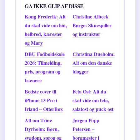
GA IKKE GLIP AF DISSE
Kong Frederik: Alt
Christine Albeck
du skal vide om løn,
Børge: Skuespiller
helbred, kærester
og instruktør
og Mary
DBU Fodboldskole
Christina Dueholm:
2026: Tilmelding,
Alt om den danske
pris, program og
blogger
trænere
Bedste cover til
Feta Ost: Alt du
iPhone 13 Pro i
skal vide om feta,
Irland – OtterBox
salatost og puck ost
Alt om Trine
Jørgen Popp
Dyrholm: Børn,
Petersen –
sygdom, sprog og
borgmester i