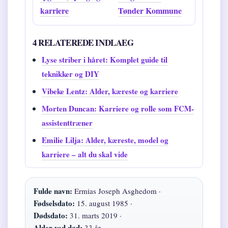
karriere
Tønder Kommune
4 RELATEREDE INDLAEG
Lyse striber i håret: Komplet guide til
teknikker og DIY
Vibeke Lentz: Alder, kæreste og karriere
Morten Duncan: Karriere og rolle som FCM-
assistenttræner
Emilie Lilja: Alder, kæreste, model og
karriere – alt du skal vide
Fulde navn:
Ermias Joseph Asghedom ·
Fødselsdato:
15. august 1985 ·
Dødsdato:
31. marts 2019 ·
Alder ved død:
33 år ·