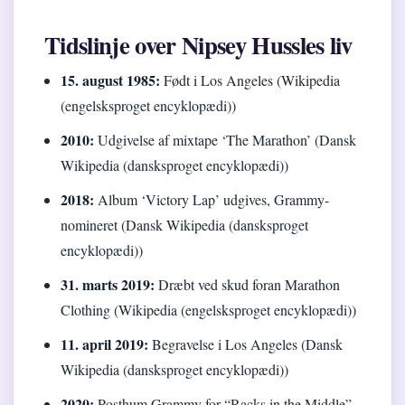
Tidslinje over Nipsey Hussles liv
15. august 1985:
Født i Los Angeles (Wikipedia
(engelsksproget encyklopædi))
2010:
Udgivelse af mixtape ‘The Marathon’ (Dansk
Wikipedia (dansksproget encyklopædi))
2018:
Album ‘Victory Lap’ udgives, Grammy-
nomineret (Dansk Wikipedia (dansksproget
encyklopædi))
31. marts 2019:
Dræbt ved skud foran Marathon
Clothing (Wikipedia (engelsksproget encyklopædi))
11. april 2019:
Begravelse i Los Angeles (Dansk
Wikipedia (dansksproget encyklopædi))
2020:
Posthum Grammy for “Racks in the Middle”