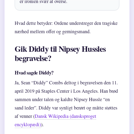
er ironien svær at overse.
Hvad dette betyder: Ordene understreger den tragiske
nærhed mellem offer og gerningsmand.
Gik Diddy til Nipsey Hussles
begravelse?
Hvad sagde Diddy?
Ja, Sean “Diddy” Combs deltog i begravelsen den 11.
april 2019 på Staples Center i Los Angeles. Han brød
sammen under talen og kaldte Nipsey Hussle “en
sand leder”. Diddy var synligt berørt og måtte støttes
af venner (
Dansk Wikipedia (dansksproget
encyklopædi)
).