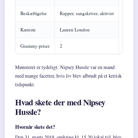
Beskæftigelse
Rapper, sangskriver, aktivist
Kæreste
Lauren London
Grammy-priser
2
Mønsteret er tydeligt: Nipsey Hussle var en mand
med mange facetter, hvis liv blev afbrudt på et kritisk
tidspunkt.
Hvad skete der med Nipsey
Hussle?
Hvornår skete det?
Den 31. marts 2019, omkring kl. 15.20 lokal tid, blev