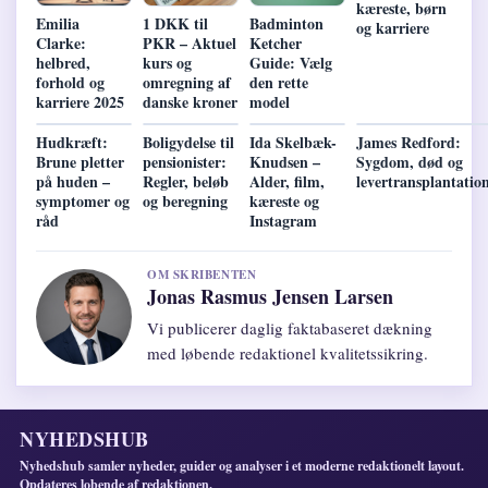
kæreste, børn
Emilia
1 DKK til
Badminton
og karriere
Clarke:
PKR – Aktuel
Ketcher
helbred,
kurs og
Guide: Vælg
forhold og
omregning af
den rette
karriere 2025
danske kroner
model
Hudkræft:
Boligydelse til
Ida Skelbæk-
James Redford:
Brune pletter
pensionister:
Knudsen –
Sygdom, død og
på huden –
Regler, beløb
Alder, film,
levertransplantatio
symptomer og
og beregning
kæreste og
råd
Instagram
OM SKRIBENTEN
Jonas Rasmus Jensen Larsen
Vi publicerer daglig faktabaseret dækning
med løbende redaktionel kvalitetssikring.
NYHEDSHUB
Nyhedshub samler nyheder, guider og analyser i et moderne redaktionelt layout.
Opdateres lobende af redaktionen.