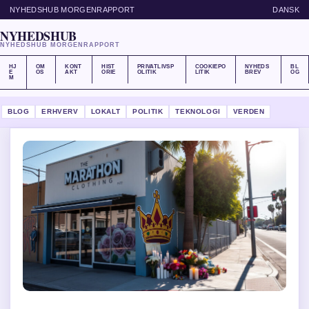
NYHEDSHUB MORGENRAPPORT
DANSK
NYHEDSHUB
NYHEDSHUB MORGENRAPPORT
HJ
OM
KONT
HIST
PRIVATLIVSP
COOKIEPO
NYHEDS
BL
E
OS
AKT
ORIE
OLITIK
LITIK
BREV
OG
M
BLOG
ERHVERV
LOKALT
POLITIK
TEKNOLOGI
VERDEN