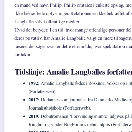
en mand ved navn Philip. Philip omtales i enkelte opslag, men
ikke bekræftede oplysninger. Relationen er ikke bekræftet af
Langballe selv i offentlige medier.
Hvad det betyder: I en tid, hvor mange offentlige personer del
deres privatliv, har Amalie Langballe valgt en mere tilbagetru
læsere, der søger svar, er dette et område, hvor spekulation må
for fakta.
Tidslinje: Amalie Langballes forfatt
1992:
Amalie Langballe fødes i Roskilde, vokser op i S
(Forfatterweb).
2017:
Uddannes som journalist fra Danmarks Medie- o
Journalisthøjskole (Forfatterweb).
2019:
Debutromanen ‘Forsvindingsnumre’ udgives på 
Ringhof og vinder BogForums debutantpris (Forfatterw