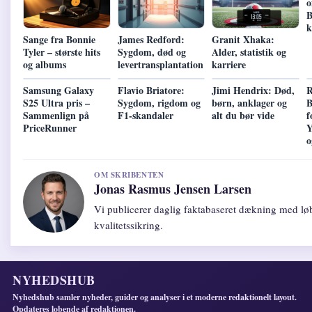
o
B
k
Sange fra Bonnie
James Redford:
Granit Xhaka:
Tyler – største hits
Sygdom, død og
Alder, statistik og
og albums
levertransplantation
karriere
Samsung Galaxy
Flavio Briatore:
Jimi Hendrix: Død,
R
S25 Ultra pris –
Sygdom, rigdom og
børn, anklager og
B
Sammenlign på
F1-skandaler
alt du bør vide
f
PriceRunner
Y
o
OM SKRIBENTEN
Jonas Rasmus Jensen Larsen
Vi publicerer daglig faktabaseret dækning med lø
kvalitetssikring.
NYHEDSHUB
Nyhedshub samler nyheder, guider og analyser i et moderne redaktionelt layout.
Opdateres lobende af redaktionen.