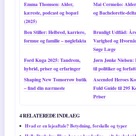
Emma Thomsen: Alder,
Mai Cermeño: Alder
kæreste, podcast og bopæl
og Bachelorette-delt
(2025)
Ben Stiller: Helbred, karriere,
Brunligt Udflåd: Års
formue og familie – nøglefakta
Varighed og Hvornå
Søge Læge
Ford Kuga 2025: Tandrem,
Jørn Jønke Nielsen: 
hybrid, priser og erfaringer
til politiker og forfat
Shaping New Tomorrow butik
Ascended Heroes Kor
– find din nærmeste
Fuld Guide til 295 K
Priser
4 RELATEREDE INDLAEG
Hvad er en lejeaftale? Betydning, forskelle og typer