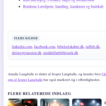
Brødrene Løvehjerte: handling, karakterer og budskab
FLERE KILDER
linkedin.com
,
facebook.com
,
bibelselskabet.dk
,
mfbib.dk
,
delingstjenesten.dk
,
middelfartbibliotek.dk
Amalie Langballe er datter af Jesper Langballe, og hendes bror
Ch
søn af Jesper Langballe
har også markeret sig i offentligheden.
FLERE RELATEREDE INDLAEG
J