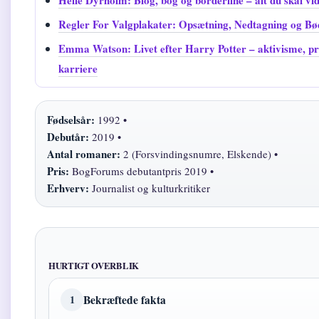
Helle Dyrholm: Blog, bog og borderline – alt du skal vi
Regler For Valgplakater: Opsætning, Nedtagning og Bø
Emma Watson: Livet efter Harry Potter – aktivisme, pri
karriere
Fødselsår:
1992 •
Debutår:
2019 •
Antal romaner:
2 (Forsvindingsnumre, Elskende) •
Pris:
BogForums debutantpris 2019 •
Erhverv:
Journalist og kulturkritiker
HURTIGT OVERBLIK
Bekræftede fakta
1