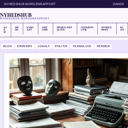
NYHEDSHUB MORGENRAPPORT
DANSK
NYHEDSHUB
NYHEDSHUB MORGENRAPPORT
HJ
OM
KONT
HIST
PRIVATLIVSP
COOKIEPO
NYHEDS
BL
E
OS
AKT
ORIE
OLITIK
LITIK
BREV
OG
M
BLOG
ERHVERV
LOKALT
POLITIK
TEKNOLOGI
VERDEN