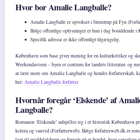
Hvor bor Amalie Langballe?
Amalie Langballe er opvokset i Stenstrup på Fyn (Forfa
Ifølge offentlige oplysninger er hun i dag bosiddende 
Specifik adresse er ikke offentligt tilgængelig.
København som base giver mening for en kulturkritiker og skr
Weekendavisen – byen er centrum for landets litteratur- og m
at lære mere om Amalie Langballe og hendes forfatterskab, k
her:
Amalie Langballe forfatter
Hvornår foregår ‘Elskende’ af Amali
Langballe?
Romanen ‘Elskende’ udspiller sig i et historisk København pr
kolera og vanvid (Forfatterweb). Ifølge forfatterweb.dk er ro
lagt til middelalderen og foregår på et bordel, hvor sanselige o