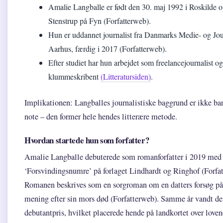
Amalie Langballe er født den 30. maj 1992 i Roskilde o
Stenstrup på Fyn (Forfatterweb).
Hun er uddannet journalist fra Danmarks Medie- og Jour
Aarhus, færdig i 2017 (Forfatterweb).
Efter studiet har hun arbejdet som freelancejournalist og
klummeskribent
(Litteratursiden)
.
Implikationen: Langballes journalistiske baggrund er ikke bar
note – den former hele hendes litterære metode.
Hvordan startede hun som forfatter?
Amalie Langballe debuterede som romanforfatter i 2019 med
‘Forsvindingsnumre’ på forlaget Lindhardt og Ringhof (Forfa
Romanen beskrives som en sorgroman om en datters forsøg på 
mening efter sin mors død (Forfatterweb). Samme år vandt 
debutantpris, hvilket placerede hende på landkortet over love