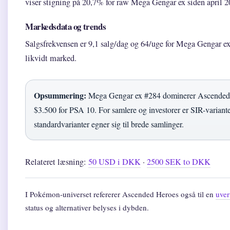
viser stigning på 20,7% for raw Mega Gengar ex siden april 2
Markedsdata og trends
Salgsfrekvensen er 9,1 salg/dag og 64/uge for Mega Gengar ex 
likvidt marked.
Opsummering:
Mega Gengar ex #284 dominerer Ascended 
$3.500 for PSA 10. For samlere og investorer er SIR-variante
standardvarianter egner sig til brede samlinger.
Relateret læsning:
50 USD i DKK
·
2500 SEK to DKK
I Pokémon-universet refererer Ascended Heroes også til en
uver
status og alternativer belyses i dybden.