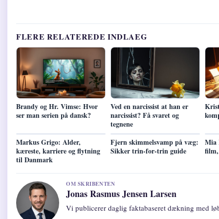
FLERE RELATEREDE INDLAEG
Brandy og Hr. Vimse: Hvor
Ved en narcissist at han er
Kris
ser man serien på dansk?
narcissist? Få svaret og
komp
tegnene
Markus Grigo: Alder,
Fjern skimmelsvamp på væg:
Mia 
kæreste, karriere og flytning
Sikker trin-for-trin guide
film,
til Danmark
OM SKRIBENTEN
Jonas Rasmus Jensen Larsen
Vi publicerer daglig faktabaseret dækning med løb