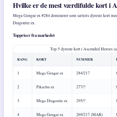
Hvilke er de mest værdifulde kort i
Mega Gengar ex #284 dominerer som sættets dyreste kort m
Dragonite ex.
Toppriser fra markedet
Top 5 dyreste kort i Ascended Heroes (a
RANG
KORT
NUMMER
1
Mega Gengar ex
284/217
2
Pikachu ex
277/?
3
Mega Dragonite ex
295/?
4
Mega Gengar ex
269/217 (MAR)