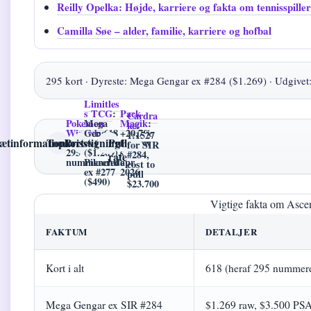
Reilly Opelka: Højde, karriere og fakta om tennisspille
Camilla Søe – alder, familie, karriere og hofbal
295 kort · Dyreste: Mega Gengar ex #284 ($1.269) · Udgivet: 
Limitles
s TCG
:
Pack
Cardra
Pokemon
Mega
Magik
:
ke
:
Wizard
Gengar
: 618
+20,7%
1:1527
ætinformation
Topkort
Prisstigning
Pull
kort totalt,
ex #284
for raw
for SIR
295
($1.269),
siden
#284,
rate
nummererede
Pikachu
apr.
cost to
ex #277
2026
pull
($490)
$23.700
Vigtige fakta om Asc
FAKTUM
DETALJER
Kort i alt
618 (heraf 295 nummer
Mega Gengar ex SIR #284
$1.269 raw, $3.500 PS