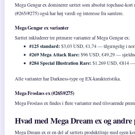
Mega Gengar ex dominerer sættet som absolut topchase-kort m
(#265/#275) også har høj værdi og interesse fra samlere.
Mega Gengar ex varianter
Sættet inkluderer tre primære varianter af Mega Gengar ex:
#125 standard:
$3,03 USD, €1,74 — tilgængelig i nor
#269 Mega Attack Rare:
$96 USD, €49,29 — sjældner
#284 Special Illustration Rare:
$1.269 USD, €814 — s
Alle varianter har Darkness-type og EX-karakteristika.
Mega Froslass ex (#265/#275)
Mega Froslass ex findes i flere varianter med tilsvarende pre
Hvad med Mega Dream ex og andre 
Mega Dream ex er en del af sættets produktlinje med egen k