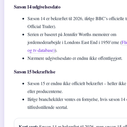
Sæson 14 udgivelsesdato
Sæson 14 er bekræftet til 2026, ifølge BBC’s officielle 
Official Trailer).
Serien er baseret på Jennifer Worths memoirer om
jordemoderarbejde i Londons East End i 1950’erne (
Fli
og tv-database)
).
Nærmere udgivelsesdato er endnu ikke offentliggjort.
Sæson 15 bekræftelse
Sæson 15 er endnu ikke officielt bekræftet – heller ikk
eller producenterne.
Ifølge branchekilder ventes en fornyelse, hvis sæson 14
tilfredsstillende seertal.
Kort sagt:
Sæson 14 er bekræftet til 2026, men sæson 15 a