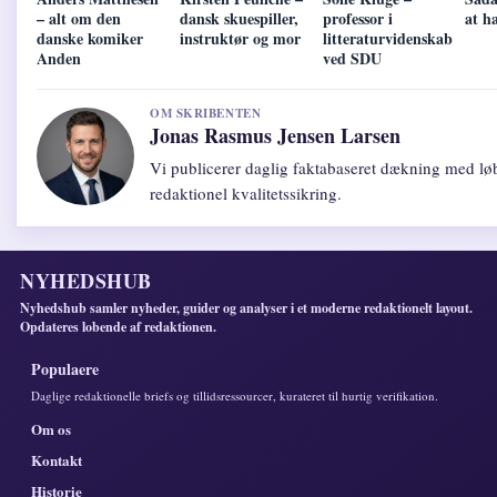
– alt om den
dansk skuespiller,
professor i
at h
danske komiker
instruktør og mor
litteraturvidenskab
Anden
ved SDU
OM SKRIBENTEN
Jonas Rasmus Jensen Larsen
Vi publicerer daglig faktabaseret dækning med l
redaktionel kvalitetssikring.
NYHEDSHUB
Nyhedshub samler nyheder, guider og analyser i et moderne redaktionelt layout.
Opdateres lobende af redaktionen.
Populaere
Daglige redaktionelle briefs og tillidsressourcer, kurateret til hurtig verifikation.
Om os
Kontakt
Historie