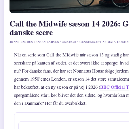
Call the Midwife sæson 14 2026: Gu
danske seere
JONAS RASMUS JENSEN LARSEN • 2026-06-29 • GENNEMGAET AF MAJA JENSEN
Når en serie som Call the Midwife når sæson 13 og stadig har
seerskare på kanten af sædet, er det svært ikke at spørge: hv
nu? For danske fans, der har set Nonnatus House følge jorde
gennem 1950’ernes London, er sæson 14 det store samtalee
har bekræftet, at en ny sæson er på vej i 2026 (
BBC Official Tr
spørgsmålene står i kø: bliver det den sidste, og hvornår kan
den i Danmark? Her får du overblikket.