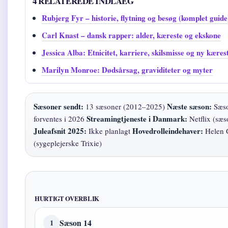
4 RELATEREDE INDLAEG
Rubjerg Fyr – historie, flytning og besøg (komplet guide
Carl Knast – dansk rapper: alder, kæreste og ekskone
Jessica Alba: Etnicitet, karriere, skilsmisse og ny kæres
Marilyn Monroe: Dødsårsag, graviditeter og myter
Sæsoner sendt:
Næste sæson:
13 sæsoner (2012–2025)
Sæso
Streamingtjeneste i Danmark:
forventes i 2026
Netflix (sæs
Juleafsnit 2025:
Hovedrolleindehaver:
Ikke planlagt
Helen 
(sygeplejerske Trixie)
HURTIGT OVERBLIK
Sæson 14
1