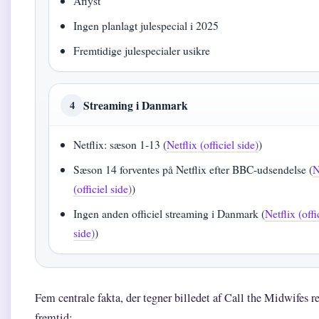
Aflyst
Ingen planlagt julespecial i 2025
Fremtidige julespecialer usikre
Streaming i Danmark
4
Netflix: sæson 1-13 (
Netflix (officiel side)
)
Sæson 14 forventes på Netflix efter BBC-udsendelse (
N
(officiel side)
)
Ingen anden officiel streaming i Danmark (
Netflix (offi
side)
)
Fem centrale fakta, der tegner billedet af Call the Midwifes r
fremtid: