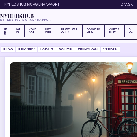
NYHEDSHUB MORGENRAPPORT
DANSK
NYHEDSHUB
NYHEDSHUB MORGENRAPPORT
HJ
OM
KONT
HIST
PRIVATLIVSP
COOKIEPO
NYHEDS
BL
E
OS
AKT
ORIE
OLITIK
LITIK
BREV
OG
M
BLOG
ERHVERV
LOKALT
POLITIK
TEKNOLOGI
VERDEN