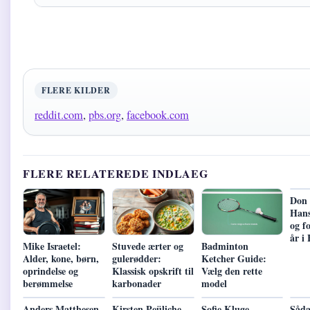
FLERE KILDER
reddit.com
,
pbs.org
,
facebook.com
FLERE RELATEREDE INDLAEG
Don 
Hans
og f
år i
Mike Israetel:
Stuvede ærter og
Badminton
Alder, kone, børn,
gulerødder:
Ketcher Guide:
oprindelse og
Klassisk opskrift til
Vælg den rette
berømmelse
karbonader
model
Anders Matthesen
Kirsten Peüliche –
Sofie Kluge –
Såda