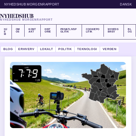
NYHEDSHUB MORGENRAPPORT
DANSK
NYHEDSHUB
NYHEDSHUB MORGENRAPPORT
HJ
OM
KONT
HIST
PRIVATLIVSP
COOKIEPO
NYHEDS
BL
E
OS
AKT
ORIE
OLITIK
LITIK
BREV
OG
M
BLOG
ERHVERV
LOKALT
POLITIK
TEKNOLOGI
VERDEN