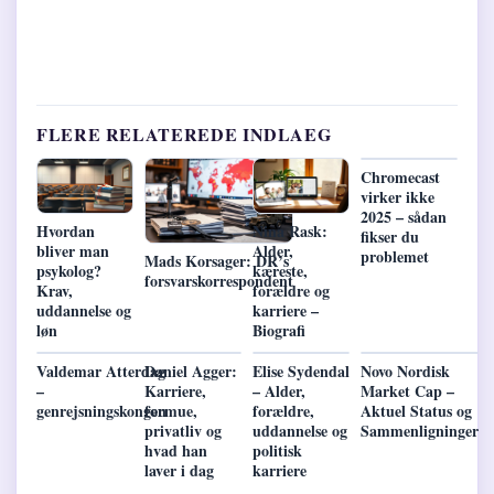
FLERE RELATEREDE INDLAEG
Chromecast
virker ikke
2025 – sådan
Hvordan
Nina Rask:
fikser du
bliver man
Alder,
problemet
Mads Korsager: DR’s
psykolog?
kæreste,
forsvarskorrespondent
Krav,
forældre og
uddannelse og
karriere –
løn
Biografi
Valdemar Atterdag
Daniel Agger:
Elise Sydendal
Novo Nordisk
–
Karriere,
– Alder,
Market Cap –
genrejsningskongen
formue,
forældre,
Aktuel Status og
privatliv og
uddannelse og
Sammenligninger
hvad han
politisk
laver i dag
karriere