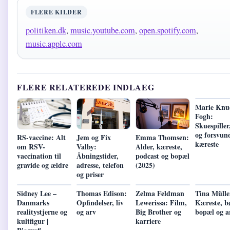
FLERE KILDER
politiken.dk
,
music.youtube.com
,
open.spotify.com
,
music.apple.com
FLERE RELATEREDE INDLAEG
Marie Knu
Fogh:
Skuespiller
og forsvun
RS-vaccine: Alt
Jem og Fix
Emma Thomsen:
kæreste
om RSV-
Valby:
Alder, kæreste,
vaccination til
Åbningstider,
podcast og bopæl
gravide og ældre
adresse, telefon
(2025)
og priser
Sidney Lee –
Thomas Edison:
Zelma Feldman
Tina Mülle
Danmarks
Opfindelser, liv
Lewerissa: Film,
Kæreste, b
realitystjerne og
og arv
Big Brother og
bopæl og a
kultfigur |
karriere