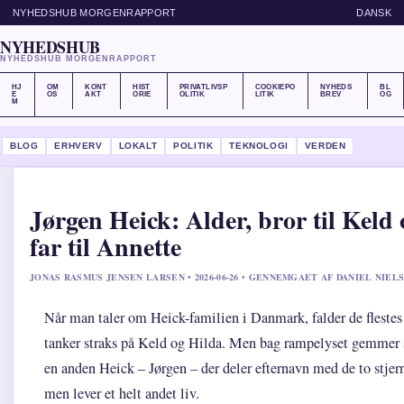
NYHEDSHUB MORGENRAPPORT
DANSK
NYHEDSHUB
NYHEDSHUB MORGENRAPPORT
HJ
OM
KONT
HIST
PRIVATLIVSP
COOKIEPO
NYHEDS
BL
E
OS
AKT
ORIE
OLITIK
LITIK
BREV
OG
M
BLOG
ERHVERV
LOKALT
POLITIK
TEKNOLOGI
VERDEN
Jørgen Heick: Alder, bror til Keld 
far til Annette
JONAS RASMUS JENSEN LARSEN • 2026-06-26 • GENNEMGAET AF DANIEL NIEL
Når man taler om Heick-familien i Danmark, falder de flestes
tanker straks på Keld og Hilda. Men bag rampelyset gemmer 
en anden Heick – Jørgen – der deler efternavn med de to stjern
men lever et helt andet liv.