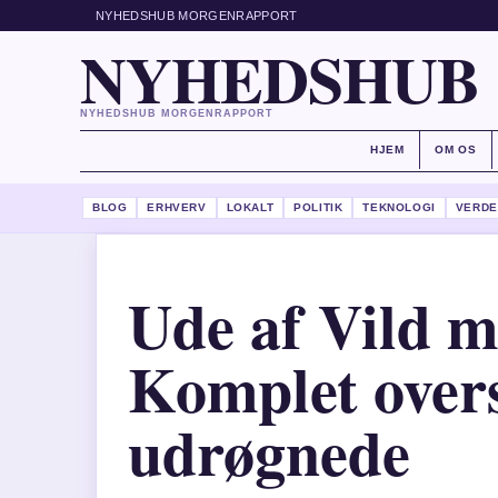
NYHEDSHUB MORGENRAPPORT
NYHEDSHUB
NYHEDSHUB MORGENRAPPORT
HJEM
OM OS
BLOG
ERHVERV
LOKALT
POLITIK
TEKNOLOGI
VERDE
Ude af Vild 
Komplet overs
udrøgnede