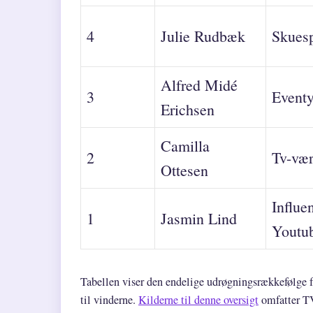
4
Julie Rudbæk
Skuesp
Alfred Midé
3
Eventy
Erichsen
Camilla
2
Tv-vær
Ottesen
Influen
1
Jasmin Lind
Youtu
Tabellen viser den endelige udrøgningsrækkefølge fr
til vinderne.
Kilderne til denne oversigt
omfatter TV 