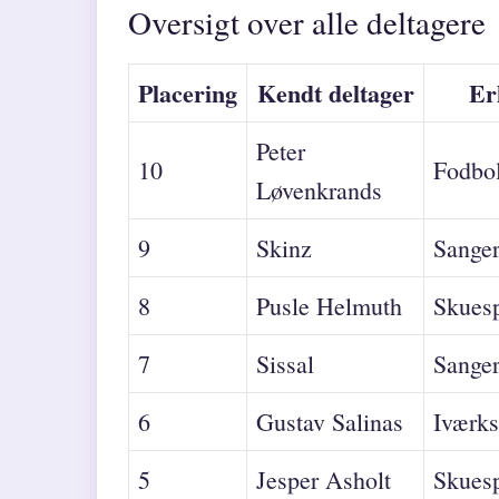
Oversigt over alle deltagere
Placering
Kendt deltager
Er
Peter
10
Fodbo
Løvenkrands
9
Skinz
Sange
8
Pusle Helmuth
Skuesp
7
Sissal
Sange
6
Gustav Salinas
Iværks
5
Jesper Asholt
Skuesp