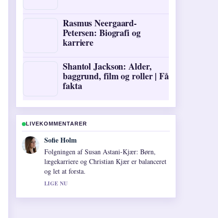
Rasmus Neergaard-
Petersen: Biografi og
karriere
Shantol Jackson: Alder,
baggrund, film og roller | Få
fakta
LIVEKOMMENTARER
Lukas Pedersen
God kontekst om Skiferie til St. Anton:
Guide til pris,.... Bliv endelig ved med at
opdatere denne livestrad.
3 MIN SIDEN