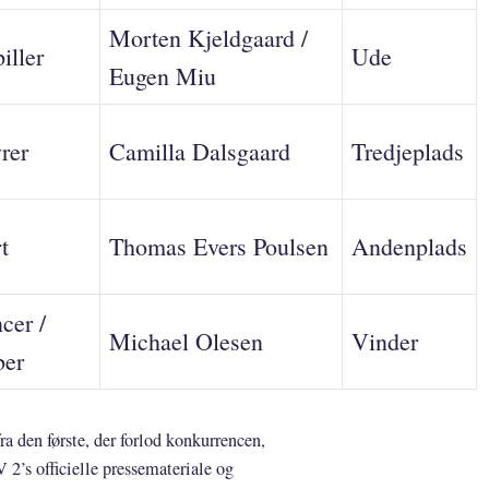
Morten Kjeldgaard /
iller
Ude
Eugen Miu
rer
Camilla Dalsgaard
Tredjeplads
t
Thomas Evers Poulsen
Andenplads
cer /
Michael Olesen
Vinder
ber
a den første, der forlod konkurrencen,
2’s officielle pressemateriale og