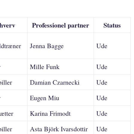
hverv
Professionel partner
Status
ldtræner
Jenna Bagge
Ude
r
Mille Funk
Ude
iller
Damian Czarnecki
Ude
r
Eugen Miu
Ude
ætter
Karina Frimodt
Ude
iller
Asta Björk Ivarsdottir
Ude