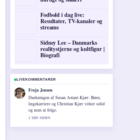
Fodbold i dag live:
Resultater, TV-kanaler og
streams
Sidney Lee – Danmarks
realitystjerne og kultfigur |
Biografi
LIVEKOMMENTARER
Mads Nielsen
Starkt verificeringsarbejde omkring Skiferie
til St. Anton: Guide til pris,.... Flere medier
burde skrive pa denne made.
4 MIN SIDEN