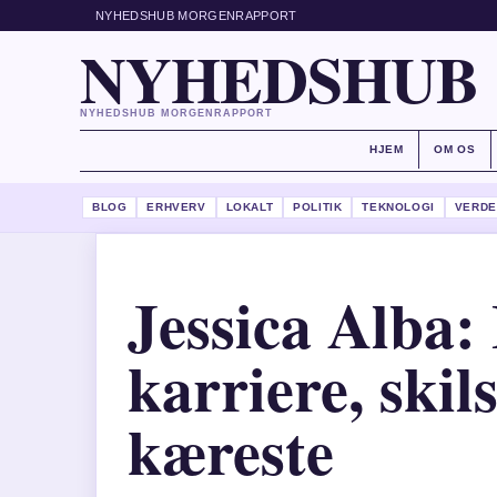
NYHEDSHUB MORGENRAPPORT
NYHEDSHUB
NYHEDSHUB MORGENRAPPORT
HJEM
OM OS
BLOG
ERHVERV
LOKALT
POLITIK
TEKNOLOGI
VERDE
Jessica Alba: 
karriere, skil
kæreste