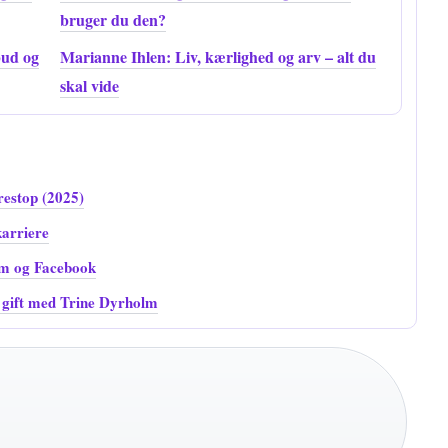
bruger du den?
bud og
Marianne Ihlen: Liv, kærlighed og arv – alt du
skal vide
restop (2025)
arriere
am og Facebook
g gift med Trine Dyrholm