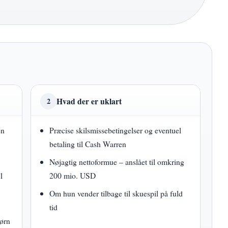
Hvad der er uklart
2
en
Præcise skilsmissebetingelser og eventuel
betaling til Cash Warren
Nøjagtig nettoformue – anslået til omkring
11
200 mio. USD
Om hun vender tilbage til skuespil på fuld
tid
ørn