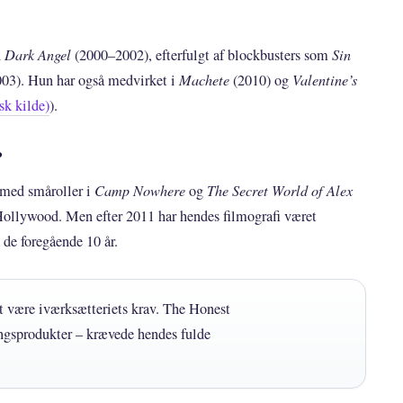
n
Dark Angel
(2000–2002), efterfulgt af blockbusters som
Sin
03). Hun har også medvirket i
Machete
(2010) og
Valentine’s
sk kilde)
).
?
 med småroller i
Camp Nowhere
og
The Secret World of Alex
 Hollywood. Men efter 2011 har hendes filmografi været
 de foregående 10 år.
et være iværksætteriets krav. The Honest
gsprodukter – krævede hendes fulde