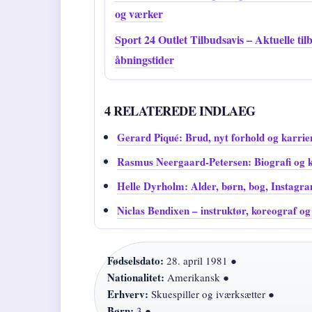
og værker
Sport 24 Outlet Tilbudsavis – Aktuelle til
åbningstider
4 RELATEREDE INDLAEG
Gerard Piqué: Brud, nyt forhold og karrie
Rasmus Neergaard-Petersen: Biografi og k
Helle Dyrholm: Alder, børn, bog, Instagr
Niclas Bendixen – instruktør, koreograf o
Fødselsdato:
28. april 1981 ●
Nationalitet:
Amerikansk ●
Erhverv:
Skuespiller og iværksætter ●
Børn:
3 ●