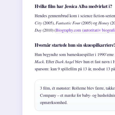
Hvilke film har Jessica Alba medvirket i?
Hendes gennembrud kom i science fiction-serie
City
(2005),
Fantastic Four
(2005) og
Honey
(20
Day
(2010) (
Biography.com (autoritativ biografi
Hvornår startede hun sin skuespilkarriere
Hun begyndte som barneskuespiller i 1990’erne
Mack
. Efter
Dark Angel
blev hun et fast navn i
sparsom: kun 9 spillefilm på 13 år, modsat 13 på
3 film, ét mønster: Rollerne blev færre, takk
Company – et mærke for baby- og husholdnin
opmærksomhed.