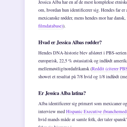
Jessica Alba har en af de mest komplekse etnis
om, hvordan hun identificerer sig. Hendes far e
mexicanske rødder, mens hendes mor har dansk, 
filmdatabase)
).
Hvad er Jessica Albas rødder?
Hendes DNA-historie blev afsløret i PBS-serie
europæisk, 22,5 % østasiatisk og indfødt amerik
mellemøstlig/nordafrikansk (
Reddit (citerer PB
showet et resultat på 7/8 hvid og 1/8 indfødt (m
Er Jessica Alba latina?
Alba identificerer sig primært som mexicaner og
interview med
Hispanic Executive (branchemedie
hvid mands måde at samle folk, der taler spansk”