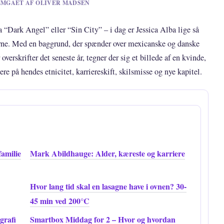
NNEMGAET AF OLIVER MADSEN
 “Dark Angel” eller “Sin City” – i dag er Jessica Alba lige så
ne. Med en baggrund, der spænder over mexicanske og danske
 overskrifter det seneste år, tegner der sig et billede af en kvinde,
re på hendes etnicitet, karriereskift, skilsmisse og nye kapitel.
familie
Mark Abildhauge: Alder, kæreste og karriere
Hvor lang tid skal en lasagne have i ovnen? 30-
45 min ved 200°C
grafi
Smartbox Middag for 2 – Hvor og hvordan