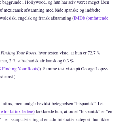
ke baggrunde i Hollywood, og hun har selv været meget åben
r af mexicansk afstamning med både spanske og indfødte
walesisk, engelsk og fransk afstamning (
IMDb (omfattende
n
Finding Your Roots
, hvor testen viste, at hun er 72,7 %
aner, 2 % subsaharisk afrikansk og 0,3 %
S Finding Your Roots)
). Samme test viste på George Lopez-
exicansk).
 latinx, men undgår bevidst betegnelsen “hispanisk”. I et
 for latinx-ledere)
forklarede hun, at ordet “hispanisk” er “en
 – en skarp afvisning af en administrativ kategori, hun ikke