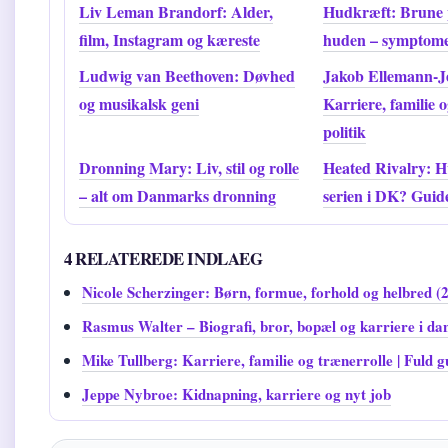
Liv Leman Brandorf: Alder,
Hudkræft: Brune p
film, Instagram og kæreste
huden – symptome
Ludwig van Beethoven: Døvhed
Jakob Ellemann-J
og musikalsk geni
Karriere, familie og
politik
Dronning Mary: Liv, stil og rolle
Heated Rivalry: H
– alt om Danmarks dronning
serien i DK? Guid
4 RELATEREDE INDLAEG
Nicole Scherzinger: Børn, formue, forhold og helbred (
Rasmus Walter – Biografi, bror, bopæl og karriere i da
Mike Tullberg: Karriere, familie og trænerrolle | Fuld g
Jeppe Nybroe: Kidnapning, karriere og nyt job