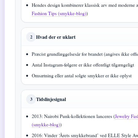
Hendes design kombinerer klassisk arv med moderne æ
Fashion Tips (smykke-blog)
)
Hvad der er uklart
2
Præcist grundlæggelsesår for brandet (angives ikke offic
Antal Instagram-følgere er ikke offentligt tilgængeligt
Omsætning eller antal solgte smykker er ikke oplyst
Tidslinjesignal
3
2013: Nairobi Punk-kollektionen lanceres (
Jewelry Fas
(smykke-blog)
)
2016: Vinder ‘Årets smykkebrand’ ved ELLE Style Aw