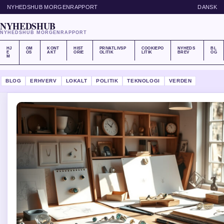
NYHEDSHUB MORGENRAPPORT
DANSK
NYHEDSHUB
NYHEDSHUB MORGENRAPPORT
HJ
OM
KONT
HIST
PRIVATLIVSP
COOKIEPO
NYHEDS
BL
E
OS
AKT
ORIE
OLITIK
LITIK
BREV
OG
M
BLOG
ERHVERV
LOKALT
POLITIK
TEKNOLOGI
VERDEN