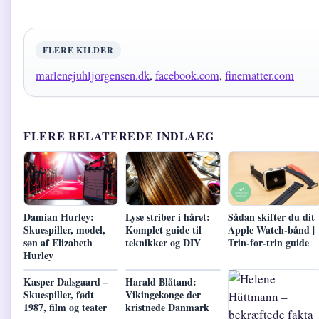
FLERE KILDER
marlenejuhljorgensen.dk
,
facebook.com
,
finematter.com
FLERE RELATEREDE INDLAEG
Damian Hurley:
Lyse striber i håret:
Sådan skifter du dit
Skuespiller, model,
Komplet guide til
Apple Watch-bånd |
søn af Elizabeth
teknikker og DIY
Trin-for-trin guide
Hurley
Kasper Dalsgaard –
Harald Blåtand:
Skuespiller, født
Vikingekonge der
1987, film og teater
kristnede Danmark