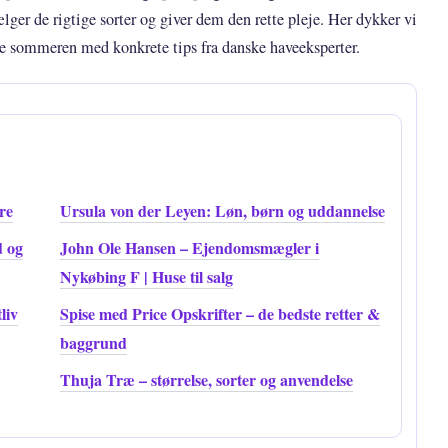
er de rigtige sorter og giver dem den rette pleje. Her dykker vi
ele sommeren med konkrete tips fra danske haveeksperter.
re
Ursula von der Leyen: Løn, børn og uddannelse
d og
John Ole Hansen – Ejendomsmægler i
Nykøbing F | Huse til salg
liv
Spise med Price Opskrifter – de bedste retter &
baggrund
Thuja Træ – størrelse, sorter og anvendelse