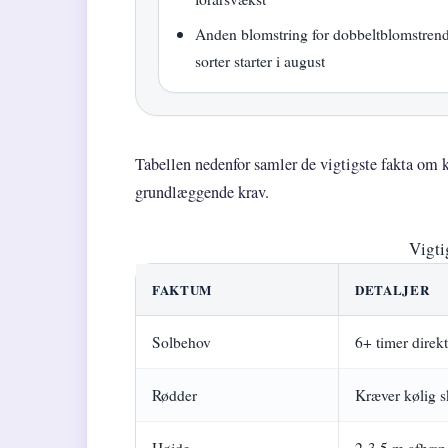
Anden blomstring for dobbeltblomstren
sorter starter i august
Tabellen nedenfor samler de vigtigste fakta om k
grundlæggende krav.
Vigti
FAKTUM
DETALJER
Solbehov
6+ timer direkt
Rødder
Kræver kølig s
Højde
2-3,5 m afhæng