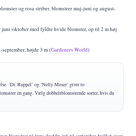
lomster og rosa striber, blomstrer maj-juni og august-
 juni-oktober med fyldte hvide blomster, op til 2 m høj
i-september, højde 3 m (
Gardeners World
)
lse. ‘Dr. Ruppel’ og ‘Nelly Moser’ giver to
lomstrer én gang. Vælg dobbeltblomstrende sorter, hvis du
en blomstrer på årets skud fra juli til september, hvilket giver