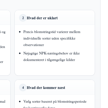
Hvad der er uklart
2
i og
Præcis blomstringstid varierer mellem
individuelle sorter uden specifikke
observationer
rden
Nøjagtige NPK-næringsbehov er ikke
dokumenteret i tilgængelige kilder
ler
Hvad der kommer næst
4
imal
Vælg sorter baseret på blomstringsperiode
for kontinuerlig farve