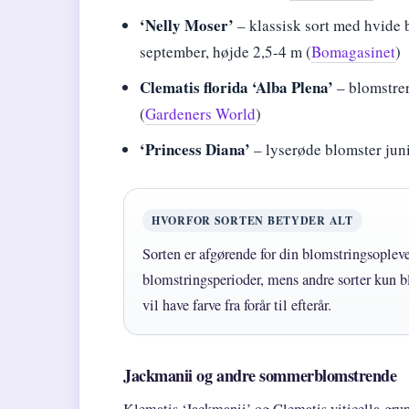
‘Nelly Moser’
– klassisk sort med hvide b
september, højde 2,5-4 m (
Bomagasinet
)
Clematis florida ‘Alba Plena’
– blomstrer
(
Gardeners World
)
‘Princess Diana’
– lyserøde blomster jun
HVORFOR SORTEN BETYDER ALT
Sorten er afgørende for din blomstringsopleve
blomstringsperioder, mens andre sorter kun b
vil have farve fra forår til efterår.
Jackmanii og andre sommerblomstrende
Klematis ‘Jackmanii’ og Clematis viticella-grupp