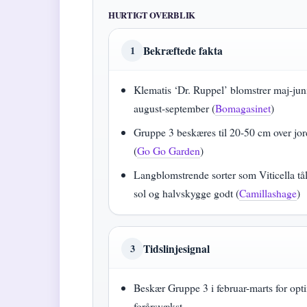
HURTIGT OVERBLIK
Bekræftede fakta
1
Klematis ‘Dr. Ruppel’ blomstrer maj-jun
august-september (
Bomagasinet
)
Gruppe 3 beskæres til 20-50 cm over jo
(
Go Go Garden
)
Langblomstrende sorter som Viticella tå
sol og halvskygge godt (
Camillashage
)
Tidslinjesignal
3
Beskær Gruppe 3 i februar-marts for opt
forårsvækst