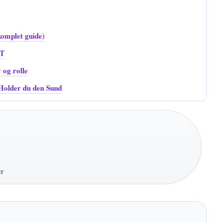
komplet guide)
IT
 og rolle
Holder du den Sund
er