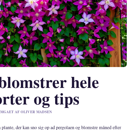
blomstrer hele
ter og tips
NNEMGAET AF OLIVER MADSEN
 plante, der kan sno sig op ad pergolaen og blomstre måned efter