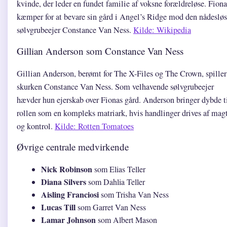
kvinde, der leder en fundet familie af voksne forældreløse. Fiona
kæmper for at bevare sin gård i Angel’s Ridge mod den nådeslø
sølvgrubeejer Constance Van Ness.
Kilde: Wikipedia
Gillian Anderson som Constance Van Ness
Gillian Anderson, berømt for The X-Files og The Crown, spiller
skurken Constance Van Ness. Som velhavende sølvgrubeejer
hævder hun ejerskab over Fionas gård. Anderson bringer dybde t
rollen som en kompleks matriark, hvis handlinger drives af mag
og kontrol.
Kilde: Rotten Tomatoes
Øvrige centrale medvirkende
Nick Robinson
som Elias Teller
Diana Silvers
som Dahlia Teller
Aisling Franciosi
som Trisha Van Ness
Lucas Till
som Garret Van Ness
Lamar Johnson
som Albert Mason