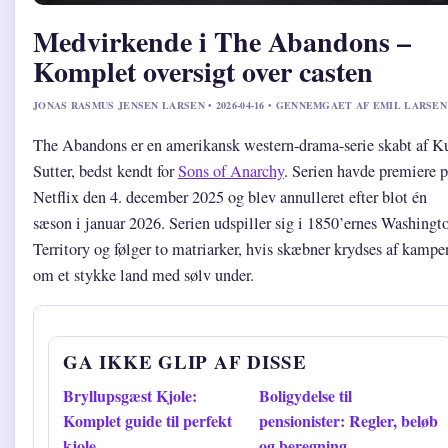
Medvirkende i The Abandons –
Komplet oversigt over casten
JONAS RASMUS JENSEN LARSEN • 2026-04-16 • GENNEMGAET AF EMIL LARSEN
The Abandons er en amerikansk western-drama-serie skabt af K
Sutter, bedst kendt for
Sons of Anarchy
. Serien havde premiere 
Netflix den 4. december 2025 og blev annulleret efter blot én
sæson i januar 2026. Serien udspiller sig i 1850’ernes Washingt
Territory og følger to matriarker, hvis skæbner krydses af kampe
om et stykke land med sølv under.
GA IKKE GLIP AF DISSE
Bryllupsgæst Kjole:
Boligydelse til
Komplet guide til perfekt
pensionister: Regler, beløb
kjole
og beregning