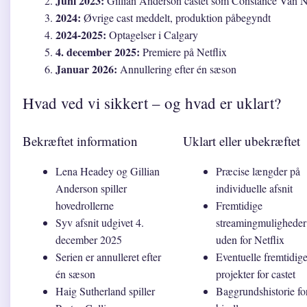
Juni 2023:
Gillian Anderson castet som Constance Van 
2024:
Øvrige cast meddelt, produktion påbegyndt
2024-2025:
Optagelser i Calgary
4. december 2025:
Premiere på Netflix
Januar 2026:
Annullering efter én sæson
Hvad ved vi sikkert – og hvad er uklart?
Bekræftet information
Uklart eller ubekræftet
Lena Headey og Gillian
Præcise længder på
Anderson spiller
individuelle afsnit
hovedrollerne
Fremtidige
Syv afsnit udgivet 4.
streamingmuligheder
december 2025
uden for Netflix
Serien er annulleret efter
Eventuelle fremtidig
én sæson
projekter for castet
Haig Sutherland spiller
Baggrundshistorie fo