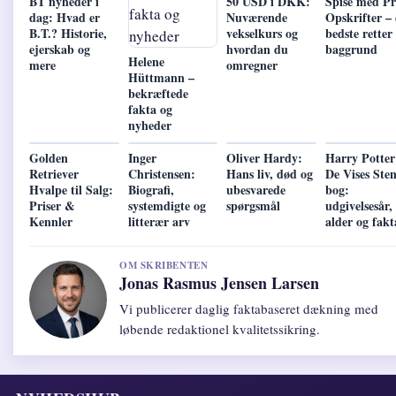
BT nyheder i
50 USD i DKK:
Spise med Pr
dag: Hvad er
Nuværende
Opskrifter –
B.T.? Historie,
vekselkurs og
bedste retter
ejerskab og
hvordan du
baggrund
Helene
mere
omregner
Hüttmann –
bekræftede
fakta og
nyheder
Golden
Inger
Oliver Hardy:
Harry Potter
Retriever
Christensen:
Hans liv, død og
De Vises Ste
Hvalpe til Salg:
Biografi,
ubesvarede
bog:
Priser &
systemdigte og
spørgsmål
udgivelsesår,
Kennler
litterær arv
alder og fakt
OM SKRIBENTEN
Jonas Rasmus Jensen Larsen
Vi publicerer daglig faktabaseret dækning med
løbende redaktionel kvalitetssikring.