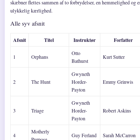
skæbner flettes sammen af to forbrydelser, en hemmelighed og e
ulykkelig kærlighed.
Alle syv afsnit
Afsnit
Titel
Instruktør
Forfatter
Otto
1
Orphans
Kurt Sutter
Bathurst
Gwyneth
2
The Hunt
Horder-
Emmy Grinwis
Payton
Gwyneth
3
Triage
Horder-
Robert Askins
Payton
Motherly
4
Guy Ferland
Sarah McCarron
Purpose