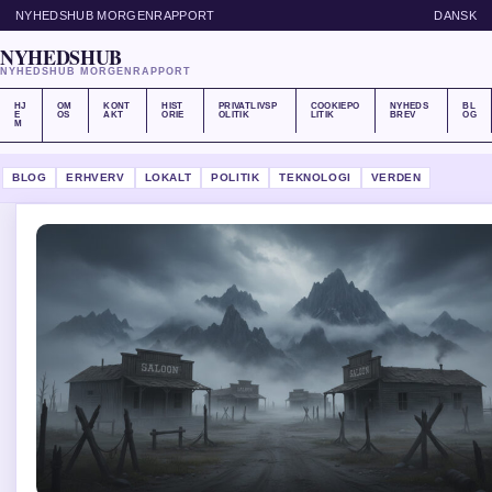
NYHEDSHUB MORGENRAPPORT
DANSK
NYHEDSHUB
NYHEDSHUB MORGENRAPPORT
HJ
OM
KONT
HIST
PRIVATLIVSP
COOKIEPO
NYHEDS
BL
E
OS
AKT
ORIE
OLITIK
LITIK
BREV
OG
M
BLOG
ERHVERV
LOKALT
POLITIK
TEKNOLOGI
VERDEN