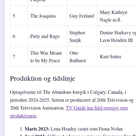
Mary Kathryn
5
The Joaquins
Guy Ferland
Nagle m.fl.
Stephen
Denise Harkavy o
6
Piety and Rage
Surjik
Leon Hendrix III
This Was Meant
Otto
7
Kurt Sutter
to be My Peace
Bathurst
Produktion og tidslinje
Optagelserne til The Abandons foregik i Calgary, Canada, i
perioden 2024-2025. Serien er produceret af 20th Television og
20th Television Animation.
TV Guide har fuld oversigt over
produktionen
.
Marts 2023:
Lena Headey castet som Fiona Nolan