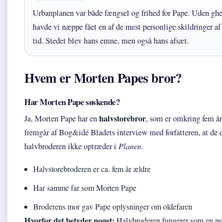
Urbanplanen var både fængsel og frihed for Pape. Uden ghe
havde vi næppe fået en af de mest personlige skildringer af 
tid. Stedet blev hans emne, men også hans afsæt.
Hvem er Morten Papes bror?
Har Morten Pape søskende?
halvstorebror
Ja, Morten Pape har en
, som er omkring fem å
fremgår af Bog&idé Bladets interview med forfatteren, at de 
halvbroderen ikke optræder i
Planen
.
Halvstorebroderen er ca. fem år ældre
Har samme far som Morten Pape
Broderens mor gav Pape oplysninger om oldefaren
Hvorfor det betyder noget:
Halvbroderen fungerer som en nøg