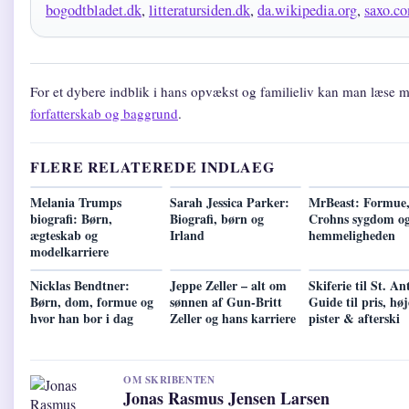
bogodtbladet.dk
,
litteratursiden.dk
,
da.wikipedia.org
,
saxo.c
For et dybere indblik i hans opvækst og familieliv kan man læse 
forfatterskab og baggrund
.
FLERE RELATEREDE INDLAEG
Melania Trumps
Sarah Jessica Parker:
MrBeast: Formue
biografi: Børn,
Biografi, børn og
Crohns sygdom o
ægteskab og
Irland
hemmeligheden
modelkarriere
Nicklas Bendtner:
Jeppe Zeller – alt om
Skiferie til St. An
Børn, dom, formue og
sønnen af Gun-Britt
Guide til pris, høj
hvor han bor i dag
Zeller og hans karriere
pister & afterski
OM SKRIBENTEN
Jonas Rasmus Jensen Larsen