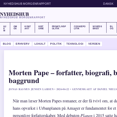
NYHEDSHUB MORGENRAPPORT
DANSK
NYHEDSHUB
NYHEDSHUB MORGENRAPPORT
HJ
OM
KONT
HIST
PRIVATLIVSP
COOKIEPO
NYHEDS
BL
E
OS
AKT
ORIE
OLITIK
LITIK
BREV
OG
M
BLOG
ERHVERV
LOKALT
POLITIK
TEKNOLOGI
VERDEN
Morten Pape – forfatter, biografi, 
baggrund
JONAS RASMUS JENSEN LARSEN • 2026-06-22 • GENNEMGAET AF DANIEL NIEL
Når man læser Morten Papes romaner, er der få tvivl om, at de
hans opvækst i Urbanplanen på Amager er fundamentet for et a
personlige forfatterskaber. Med debuten
Planen
i 2015 satte ha