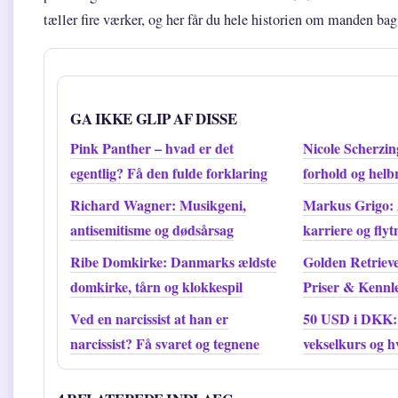
tæller fire værker, og her får du hele historien om manden ba
GA IKKE GLIP AF DISSE
Pink Panther – hvad er det
Nicole Scherzin
egentlig? Få den fulde forklaring
forhold og helb
Richard Wagner: Musikgeni,
Markus Grigo: 
antisemitisme og dødsårsag
karriere og fly
Ribe Domkirke: Danmarks ældste
Golden Retrieve
domkirke, tårn og klokkespil
Priser & Kennl
Ved en narcissist at han er
50 USD i DKK
narcissist? Få svaret og tegnene
vekselkurs og 