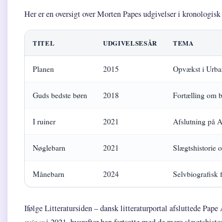
Her er en oversigt over Morten Papes udgivelser i kronologisk
TITEL
UDGIVELSESÅR
TEMA
Planen
2015
Opvækst i Urba
Guds bedste børn
2018
Fortælling om 
I ruiner
2021
Afslutning på A
Nøglebarn
2021
Slægtshistorie 
Månebarn
2024
Selvbiografisk f
Ifølge Litteratursiden – dansk litteraturportal afsluttede Pa
ruiner
i 2021, hvorefter han fortsatte med de mere slægtshist