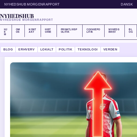
NYHEDSHUB MORGENRAPPORT
DANSK
NYHEDSHUB
NYHEDSHUB MORGENRAPPORT
HJ
OM
KONT
HIST
PRIVATLIVSP
COOKIEPO
NYHEDS
BL
E
OS
AKT
ORIE
OLITIK
LITIK
BREV
OG
M
BLOG
ERHVERV
LOKALT
POLITIK
TEKNOLOGI
VERDEN