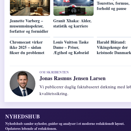
Tourettes, formue,
forhold og pause
Jeanette Varberg –
Granit Xhaka: Alder,
museumsinspektør,
statistik og karriere
forfatter og formidler
Chromecast virker
Louis Vuitton Taske
Harald Blåtand:
ikke 2025 – sådan
Dame – Priser,
Vikingekonge der
fikser du problemet
Ægthed og Købsråd
kristnede Danmar
OM SKRIBENTEN
Jonas Rasmus Jensen Larsen
Vi publicerer daglig faktabaseret dækning med lø
kvalitetssikring.
NYHEDSHUB
Nyhedshub samler nyheder, guider og analyser i et moderne redaktionelt layout.
Opdateres lobende af redaktionen.