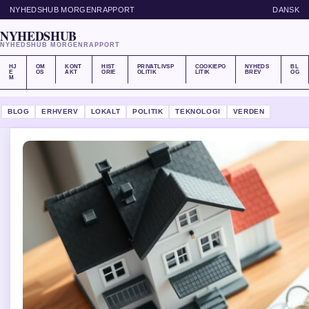
NYHEDSHUB MORGENRAPPORT
DANSK
NYHEDSHUB
NYHEDSHUB MORGENRAPPORT
HJ
OM
KONT
HIST
PRIVATLIVSP
COOKIEPO
NYHEDS
BL
E
OS
AKT
ORIE
OLITIK
LITIK
BREV
OG
M
BLOG
ERHVERV
LOKALT
POLITIK
TEKNOLOGI
VERDEN