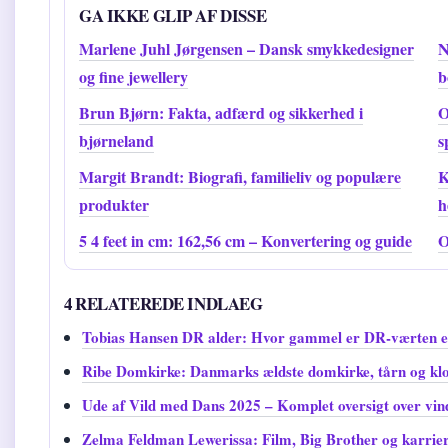
GA IKKE GLIP AF DISSE
Marlene Juhl Jørgensen – Dansk smykkedesigner
N
og fine jewellery
b
Brun Bjørn: Fakta, adfærd og sikkerhed i
O
bjørneland
s
Margit Brandt: Biografi, familieliv og populære
K
produkter
h
5 4 feet in cm: 162,56 cm – Konvertering og guide
O
4 RELATEREDE INDLAEG
Tobias Hansen DR alder: Hvor gammel er DR-værten e
Ribe Domkirke: Danmarks ældste domkirke, tårn og klo
Ude af Vild med Dans 2025 – Komplet oversigt over vi
Zelma Feldman Lewerissa: Film, Big Brother og karrie