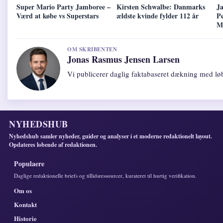
Super Mario Party Jamboree –
Kirsten Schwalbe: Danmarks
J
Værd at købe vs Superstars
ældste kvinde fylder 112 år
P
M
OM SKRIBENTEN
Jonas Rasmus Jensen Larsen
Vi publicerer daglig faktabaseret dækning med løb
NYHEDSHUB
Nyhedshub samler nyheder, guider og analyser i et moderne redaktionelt layout.
Opdateres lobende af redaktionen.
Populaere
Daglige redaktionelle briefs og tillidsressourcer, kurateret til hurtig verifikation.
Om os
Kontakt
Historie