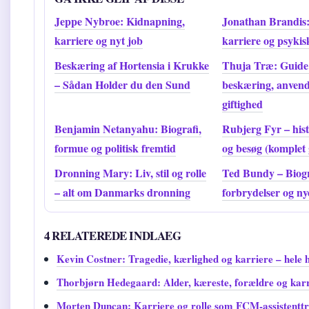
Jeppe Nybroe: Kidnapning,
Jonathan Brandis:
karriere og nyt job
karriere og psyki
Beskæring af Hortensia i Krukke
Thuja Træ: Guide 
– Sådan Holder du den Sund
beskæring, anvend
giftighed
Benjamin Netanyahu: Biografi,
Rubjerg Fyr – histo
formue og politisk fremtid
og besøg (komplet 
Dronning Mary: Liv, stil og rolle
Ted Bundy – Biogr
– alt om Danmarks dronning
forbrydelser og ny
4 RELATEREDE INDLAEG
Kevin Costner: Tragedie, kærlighed og karriere – hele h
Thorbjørn Hedegaard: Alder, kæreste, forældre og kar
Morten Duncan: Karriere og rolle som FCM-assistentt