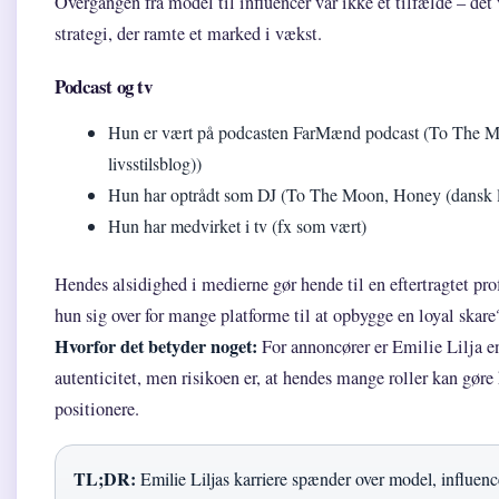
Overgangen fra model til influencer var ikke et tilfælde – det 
strategi, der ramte et marked i vækst.
Podcast og tv
Hun er vært på podcasten FarMænd podcast (To The 
livsstilsblog))
Hun har optrådt som DJ (To The Moon, Honey (dansk li
Hun har medvirket i tv (fx som vært)
Hendes alsidighed i medierne gør hende til en eftertragtet pro
hun sig over for mange platforme til at opbygge en loyal skare
Hvorfor det betyder noget:
For annoncører er Emilie Lilja en
autenticitet, men risikoen er, at hendes mange roller kan gøre
positionere.
TL;DR:
Emilie Liljas karriere spænder over model, influenc