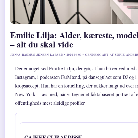
Emilie Lilja: Alder, kæreste, mode
– alt du skal vide
JONAS RASMUS JENSEN LARSEN • 2026-06-09 • GENNEMGAET AF SOFIE ANDER
Der er noget ved Emilie Lilja, der gør, at hun bliver ved med 
Instagram, i podcasten FarMænd, på dansegulvet som DJ og i
kropsaccept. Hun har en fortælling, der rækker langt ud over 
New York – læs med, når vi tegner et faktabaseret portræt af 
offentligheds mest alsidige profiler.
GA IKKE GLIP AF DISSE