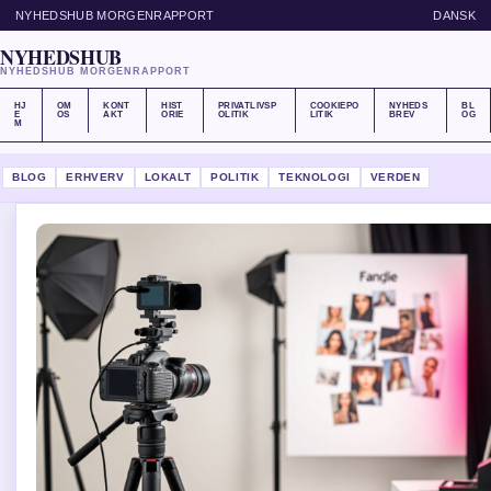
NYHEDSHUB MORGENRAPPORT
DANSK
NYHEDSHUB
NYHEDSHUB MORGENRAPPORT
HJ
OM
KONT
HIST
PRIVATLIVSP
COOKIEPO
NYHEDS
BL
E
OS
AKT
ORIE
OLITIK
LITIK
BREV
OG
M
BLOG
ERHVERV
LOKALT
POLITIK
TEKNOLOGI
VERDEN