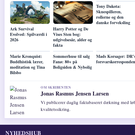
Tony Dakota:
Skuespilleren,
rollerne og den
danske forveksling
Ark Survival
Harry Potter og De
Evolved: Spilværdi i
Vises Sten bog:
2026
udgivelsesår, alder og
fakta
Marie Kronquist:
Sommerhuse til salg
Mads Korsager: DR’
Buddhistisk lærer,
Fanø: 80+ på
forsvarskorresponden
meditation og Tina
Boligsiden & Nybolig
Bilsbo
OM SKRIBENTEN
Jonas Rasmus Jensen Larsen
Vi publicerer daglig faktabaseret dækning med lø
kvalitetssikring.
NYHEDSHUB