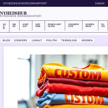
NYHEDSHUB MORGENRAPPORT
DANSK
NYHEDSHUB
NYHEDSHUB MORGENRAPPORT
HJ
OM
KONT
HIST
PRIVATLIVSP
COOKIEPO
NYHEDS
BL
E
OS
AKT
ORIE
OLITIK
LITIK
BREV
OG
M
BLOG
ERHVERV
LOKALT
POLITIK
TEKNOLOGI
VERDEN