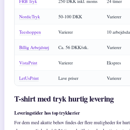
FRB Tryk
250 DKK inkl. moms
24 timer
NordicTryk
50-100 DKK
Varierer
Teeshoppen
Varierer
10 arbejdsd
Billig Arbejdstøj
Ca. 56 DKK/stk.
Varierer
VistaPrint
Varierer
Ekspres
LetUsPrint
Lave priser
Varierer
T-shirt med tryk hurtig levering
Leveringstider hos top trykkerier
For dem med akutte behov findes der flere muligheder for hur