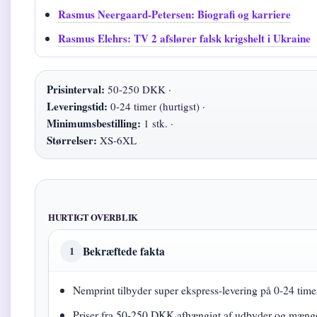
Rasmus Neergaard-Petersen: Biografi og karriere
Rasmus Elehrs: TV 2 afslører falsk krigshelt i Ukraine
Prisinterval:
50-250 DKK ·
Leveringstid:
0-24 timer (hurtigst) ·
Minimumsbestilling:
1 stk. ·
Størrelser:
XS-6XL
HURTIGT OVERBLIK
Bekræftede fakta
1
Nemprint tilbyder super ekspress-levering på 0-24 time
Priser fra 50-250 DKK afhængigt af udbyder og mæng