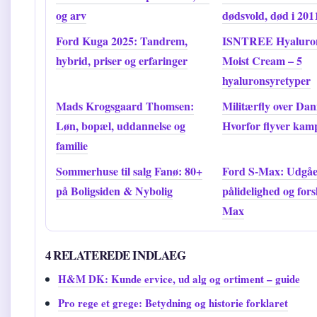
og arv
dødsvold, død i 201
Ford Kuga 2025: Tandrem,
ISNTREE Hyaluron
hybrid, priser og erfaringer
Moist Cream – 5
hyaluronsyretyper
Mads Krogsgaard Thomsen:
Militærfly over Dan
Løn, bopæl, uddannelse og
Hvorfor flyver kamp
familie
Sommerhuse til salg Fanø: 80+
Ford S-Max: Udgået
på Boligsiden & Nybolig
pålidelighed og forsk
Max
4 RELATEREDE INDLAEG
H&M DK: Kunde ervice, ud alg og ortiment – guide
Pro rege et grege: Betydning og historie forklaret