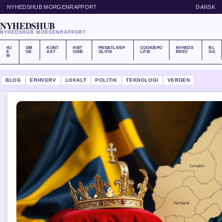
NYHEDSHUB MORGENRAPPORT
DANSK
NYHEDSHUB
NYHEDSHUB MORGENRAPPORT
HJ
OM
KONT
HIST
PRIVATLIVSP
COOKIEPO
NYHEDS
BL
E
OS
AKT
ORIE
OLITIK
LITIK
BREV
OG
M
BLOG
ERHVERV
LOKALT
POLITIK
TEKNOLOGI
VERDEN