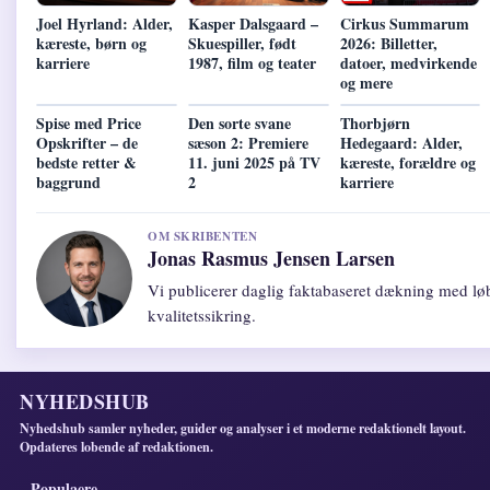
Joel Hyrland: Alder,
Kasper Dalsgaard –
Cirkus Summarum
kæreste, børn og
Skuespiller, født
2026: Billetter,
karriere
1987, film og teater
datoer, medvirkende
og mere
Spise med Price
Den sorte svane
Thorbjørn
Opskrifter – de
sæson 2: Premiere
Hedegaard: Alder,
bedste retter &
11. juni 2025 på TV
kæreste, forældre og
baggrund
2
karriere
OM SKRIBENTEN
Jonas Rasmus Jensen Larsen
Vi publicerer daglig faktabaseret dækning med lø
kvalitetssikring.
NYHEDSHUB
Nyhedshub samler nyheder, guider og analyser i et moderne redaktionelt layout.
Opdateres lobende af redaktionen.
Populaere