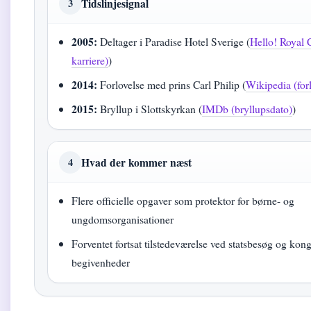
Tidslinjesignal
3
2005:
Deltager i Paradise Hotel Sverige (
Hello! Royal C
karriere)
)
2014:
Forlovelse med prins Carl Philip (
Wikipedia (for
2015:
Bryllup i Slottskyrkan (
IMDb (bryllupsdato)
)
Hvad der kommer næst
4
Flere officielle opgaver som protektor for børne- og
ungdomsorganisationer
Forventet fortsat tilstedeværelse ved statsbesøg og kon
begivenheder