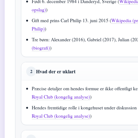
Født 6. december 1984 i Danderyd, Sverige (
Wikipedia
opslag)
)
Gift med prins Carl Philip 13. juni 2015 (
Wikipedia (pr
Philip)
)
Tre børn: Alexander (2016), Gabriel (2017), Julian (20
(biografi)
)
Hvad der er uklart
2
Præcise detaljer om hendes formue er ikke offentligt ke
Royal Club (kongelig analyse)
)
Hendes fremtidige rolle i kongehuset under diskussion 
Royal Club (kongelig analyse)
)