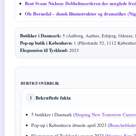
Bent Svane Nielsen: Dobbeltmorderen der mæglede fre
Ole Bornedal – dansk filminstruktør og dramatiker (Ni
Butikker i Danmark:
5 (Aalborg, Aarhus, Esbjerg, Odense,
Pop-up butik i København:
1 (Pilestræde 52, 1112 Københav
Ekspansion til Tyskland:
2023
HURTIGT OVERBLIK
Bekræftede fakta
1
5 butikker i Danmark (
Shaping New Tomorrow Careers (
Pop-up i København åbnede april 2023 (
Brancheblade
Ekspansion til Tyskland i august 2023 (
Shaping New T