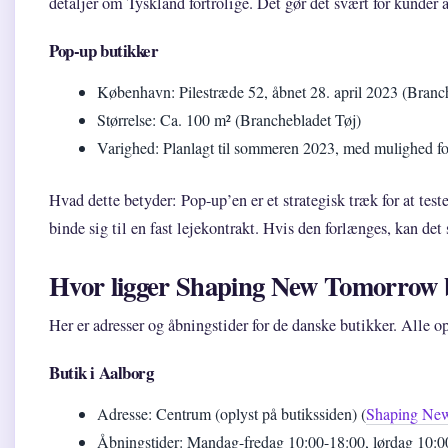
detaljer om Tyskland fortrolige. Det gør det svært for kunder
Pop-up butikker
København: Pilestræde 52, åbnet 28. april 2023 (Branc
Størrelse: Ca. 100 m² (Branchebladet Tøj)
Varighed: Planlagt til sommeren 2023, med mulighed fo
Hvad dette betyder: Pop-up’en er et strategisk træk for at tes
binde sig til en fast lejekontrakt. Hvis den forlænges, kan det
Hvor ligger Shaping New Tomorrow 
Her er adresser og åbningstider for de danske butikker. Alle opl
Butik i Aalborg
Adresse: Centrum (oplyst på butikssiden) (
Shaping New
Åbningstider: Mandag-fredag 10:00-18:00, lørdag 10:0