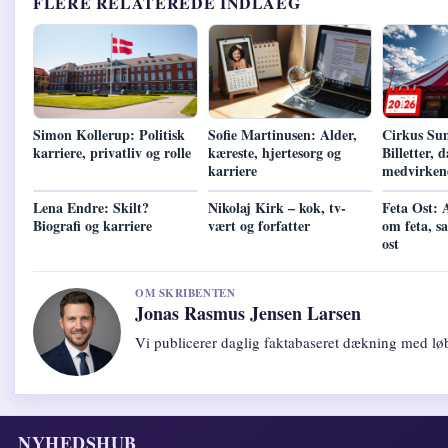
FLERE RELATEREDE INDLAEG
Simon Kollerup: Politisk
Sofie Martinusen: Alder,
Cirkus S
karriere, privatliv og rolle
kæreste, hjertesorg og
Billetter, d
karriere
medvirken
Lena Endre: Skilt?
Nikolaj Kirk – kok, tv-
Feta Ost: A
Biografi og karriere
vært og forfatter
om feta, s
ost
OM SKRIBENTEN
Jonas Rasmus Jensen Larsen
Vi publicerer daglig faktabaseret dækning med løb
NYHEDSHUB