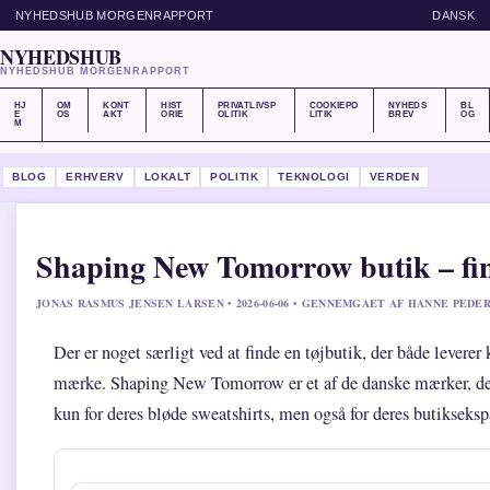
NYHEDSHUB MORGENRAPPORT
DANSK
NYHEDSHUB
NYHEDSHUB MORGENRAPPORT
HJ
OM
KONT
HIST
PRIVATLIVSP
COOKIEPO
NYHEDS
BL
E
OS
AKT
ORIE
OLITIK
LITIK
BREV
OG
M
BLOG
ERHVERV
LOKALT
POLITIK
TEKNOLOGI
VERDEN
Shaping New Tomorrow butik – fi
JONAS RASMUS JENSEN LARSEN • 2026-06-06 • GENNEMGAET AF HANNE PEDE
Der er noget særligt ved at finde en tøjbutik, der både leverer
mærke. Shaping New Tomorrow er et af de danske mærker, d
kun for deres bløde sweatshirts, men også for deres butikseksp