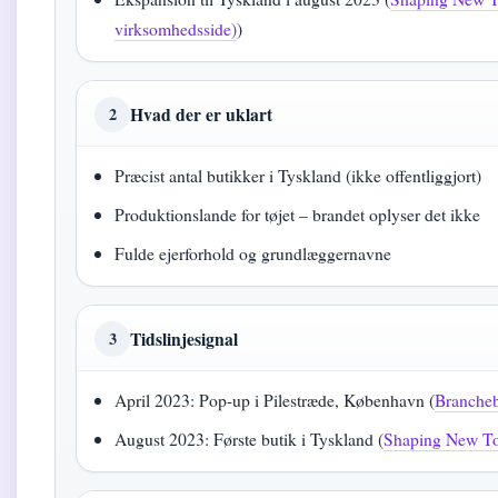
virksomhedsside)
)
Hvad der er uklart
2
Præcist antal butikker i Tyskland (ikke offentliggjort)
Produktionslande for tøjet – brandet oplyser det ikke
Fulde ejerforhold og grundlæggernavne
Tidslinjesignal
3
April 2023: Pop-up i Pilestræde, København (
Brancheb
August 2023: Første butik i Tyskland (
Shaping New T