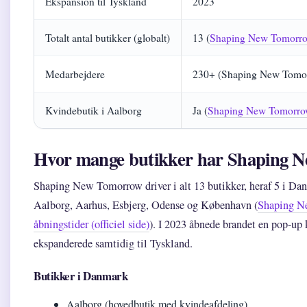
Ekspansion til Tyskland
2023
Totalt antal butikker (globalt)
13 (
Shaping New Tomorrow
Medarbejdere
230+ (Shaping New Tomo
Kvindebutik i Aalborg
Ja (
Shaping New Tomorrow
Hvor mange butikker har Shaping 
Shaping New Tomorrow driver i alt 13 butikker, heraf 5 i Dan
Aalborg, Aarhus, Esbjerg, Odense og København (
Shaping N
åbningstider (officiel side)
). I 2023 åbnede brandet en pop-up
ekspanderede samtidig til Tyskland.
Butikker i Danmark
Aalborg (hovedbutik med kvindeafdeling)