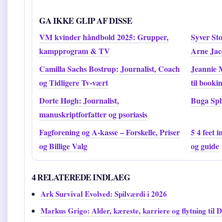
GA IKKE GLIP AF DISSE
VM kvinder håndbold 2025: Grupper,
Syver Sto
kampprogram & TV
Arne Jac
Camilla Sachs Bostrup: Journalist, Coach
Jeannie 
og Tidligere Tv-vært
til booki
Dorte Høgh: Journalist,
Buga Sph
manuskriptforfatter og psoriasis
Fagforening og A-kasse – Forskelle, Priser
5 4 feet 
og Billige Valg
og guide
4 RELATEREDE INDLAEG
Ark Survival Evolved: Spilværdi i 2026
Markus Grigo: Alder, kæreste, karriere og flytning til