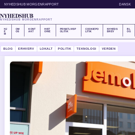
NYHEDSHUB MORGENRAPPORT
DANSK
NYHEDSHUB
NYHEDSHUB MORGENRAPPORT
HJ
OM
KONT
HIST
PRIVATLIVSP
COOKIEPO
NYHEDS
BL
E
OS
AKT
ORIE
OLITIK
LITIK
BREV
OG
M
BLOG
ERHVERV
LOKALT
POLITIK
TEKNOLOGI
VERDEN