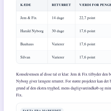
KÆDE
RETURRET
VÆRDI FOR PENG
Jem & Fix
14 dage
22,7 point
Harald Nyborg
30 dage
17,6 point
Bauhaus
Varierer
17,6 point
Silvan
Varierer
17,6 point
Konsekvensen af disse tal er klar: Jem & Fix tilbyder den 
Nyborg giver længere returret. For større projekter kan det
grund af den ekstra tryghed, mens dagligvareindkøb og mind
Fix.
FAKTA FRA MARKEDET