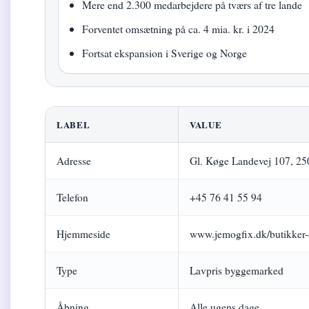
Mere end 2.300 medarbejdere på tværs af tre lande
Forventet omsætning på ca. 4 mia. kr. i 2024
Fortsat ekspansion i Sverige og Norge
LABEL
VALUE
Adresse
Gl. Køge Landevej 107, 25
Telefon
+45 76 41 55 94
Hjemmeside
www.jemogfix.dk/butikker-
Type
Lavpris byggemarked
Åbning
Alle ugens dage