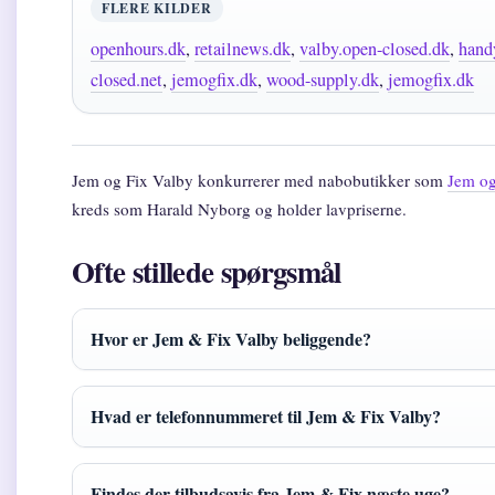
FLERE KILDER
openhours.dk
,
retailnews.dk
,
valby.open-closed.dk
,
hand
closed.net
,
jemogfix.dk
,
wood-supply.dk
,
jemogfix.dk
Jem og Fix Valby konkurrerer med nabobutikker som
Jem og
kreds som Harald Nyborg og holder lavpriserne.
Ofte stillede spørgsmål
Hvor er Jem & Fix Valby beliggende?
Hvad er telefonnummeret til Jem & Fix Valby?
Findes der tilbudsavis fra Jem & Fix næste uge?