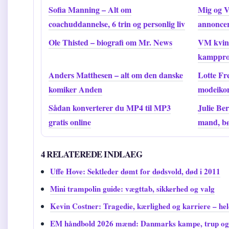
Sofia Manning – Alt om
Mig og V
coachuddannelse, 6 trin og personlig liv
annoncer
Ole Thisted – biografi om Mr. News
VM kvind
kamppr
Anders Matthesen – alt om den danske
Lotte Fr
komiker Anden
modeikon
Sådan konverterer du MP4 til MP3
Julie Be
gratis online
mand, bø
4 RELATEREDE INDLAEG
Uffe Hove: Sektleder dømt for dødsvold, død i 2011
Mini trampolin guide: vægttab, sikkerhed og valg
Kevin Costner: Tragedie, kærlighed og karriere – hel
EM håndbold 2026 mænd: Danmarks kampe, trup o