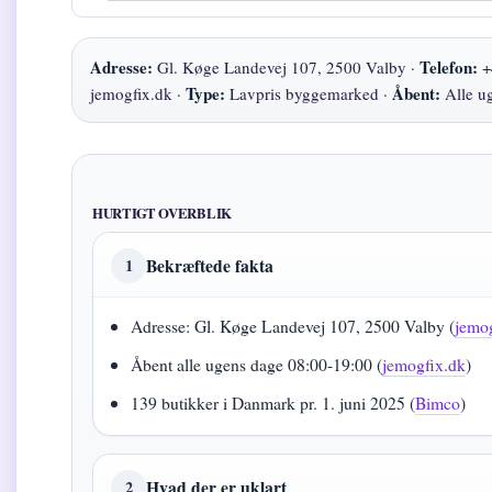
Adresse:
Telefon:
Gl. Køge Landevej 107, 2500 Valby ·
+
Type:
Åbent:
jemogfix.dk ·
Lavpris byggemarked ·
Alle u
HURTIGT OVERBLIK
Bekræftede fakta
1
Adresse: Gl. Køge Landevej 107, 2500 Valby (
jemo
Åbent alle ugens dage 08:00-19:00 (
jemogfix.dk
)
139 butikker i Danmark pr. 1. juni 2025 (
Bimco
)
Hvad der er uklart
2