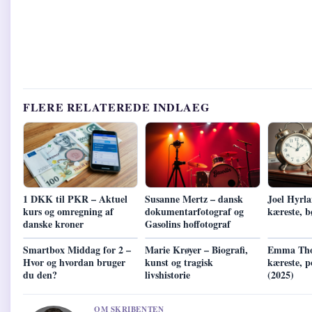
FLERE RELATEREDE INDLAEG
1 DKK til PKR – Aktuel
Susanne Mertz – dansk
Joel Hyrla
kurs og omregning af
dokumentarfotograf og
kæreste, b
danske kroner
Gasolins hoffotograf
Smartbox Middag for 2 –
Marie Krøyer – Biografi,
Emma Tho
Hvor og hvordan bruger
kunst og tragisk
kæreste, p
du den?
livshistorie
(2025)
OM SKRIBENTEN