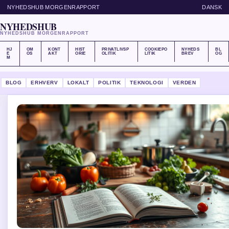
NYHEDSHUB MORGENRAPPORT
DANSK
NYHEDSHUB
NYHEDSHUB MORGENRAPPORT
HJ
OM
KONT
HIST
PRIVATLIVSP
COOKIEPO
NYHEDS
BL
E
OS
AKT
ORIE
OLITIK
LITIK
BREV
OG
M
BLOG
ERHVERV
LOKALT
POLITIK
TEKNOLOGI
VERDEN