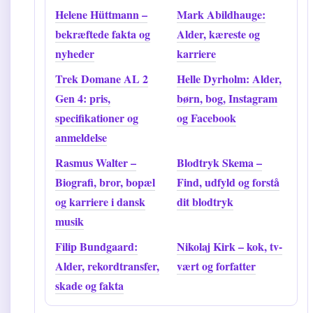
Helene Hüttmann –
Mark Abildhauge:
bekræftede fakta og
Alder, kæreste og
nyheder
karriere
Trek Domane AL 2
Helle Dyrholm: Alder,
Gen 4: pris,
børn, bog, Instagram
specifikationer og
og Facebook
anmeldelse
Rasmus Walter –
Blodtryk Skema –
Biografi, bror, bopæl
Find, udfyld og forstå
og karriere i dansk
dit blodtryk
musik
Filip Bundgaard:
Nikolaj Kirk – kok, tv-
Alder, rekordtransfer,
vært og forfatter
skade og fakta