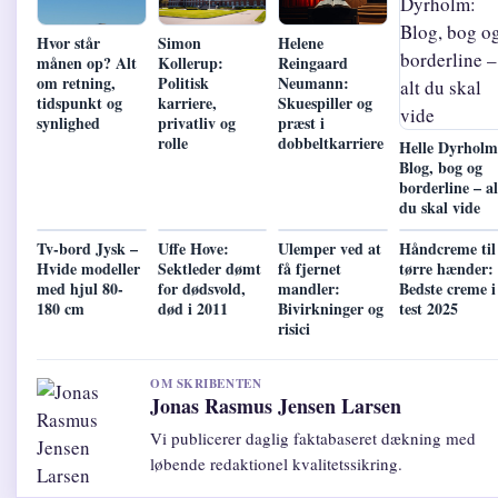
Hvor står
Simon
Helene
månen op? Alt
Kollerup:
Reingaard
om retning,
Politisk
Neumann:
tidspunkt og
karriere,
Skuespiller og
synlighed
privatliv og
præst i
rolle
dobbeltkarriere
Helle Dyrholm
Blog, bog og
borderline – al
du skal vide
Tv-bord Jysk –
Uffe Hove:
Ulemper ved at
Håndcreme til
Hvide modeller
Sektleder dømt
få fjernet
tørre hænder:
med hjul 80-
for dødsvold,
mandler:
Bedste creme i
180 cm
død i 2011
Bivirkninger og
test 2025
risici
OM SKRIBENTEN
Jonas Rasmus Jensen Larsen
Vi publicerer daglig faktabaseret dækning med
løbende redaktionel kvalitetssikring.