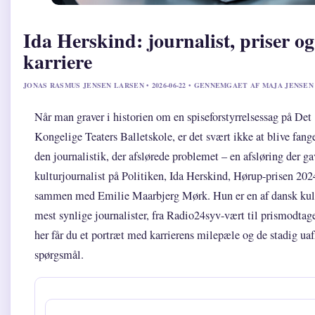
Ida Herskind: journalist, priser og
karriere
JONAS RASMUS JENSEN LARSEN • 2026-06-22 • GENNEMGAET AF MAJA JENSEN
Når man graver i historien om en spiseforstyrrelsessag på Det
Kongelige Teaters Balletskole, er det svært ikke at blive fange
den journalistik, der afslørede problemet – en afsløring der ga
kulturjournalist på Politiken, Ida Herskind, Hørup-prisen 202
sammen med Emilie Maarbjerg Mørk. Hun er en af dansk kul
mest synlige journalister, fra Radio24syv-vært til prismodtage
her får du et portræt med karrierens milepæle og de stadig ua
spørgsmål.