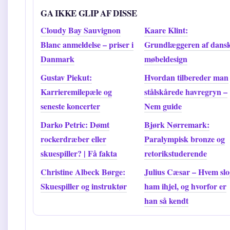
GA IKKE GLIP AF DISSE
Cloudy Bay Sauvignon
Kaare Klint:
Blanc anmeldelse – priser i
Grundlæggeren af dans
Danmark
møbeldesign
Gustav Piekut:
Hvordan tilbereder man
Karrieremilepæle og
stålskårede havregryn –
seneste koncerter
Nem guide
Darko Petric: Dømt
Bjørk Nørremark:
rockerdræber eller
Paralympisk bronze og
skuespiller? | Få fakta
retorikstuderende
Christine Albeck Børge:
Julius Cæsar – Hvem slo
Skuespiller og instruktør
ham ihjel, og hvorfor er
han så kendt