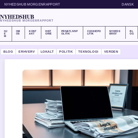
NYHEDSHUB MORGENRAPPORT
DANSK
NYHEDSHUB
NYHEDSHUB MORGENRAPPORT
HJ
OM
KONT
HIST
PRIVATLIVSP
COOKIEPO
NYHEDS
BL
E
OS
AKT
ORIE
OLITIK
LITIK
BREV
OG
M
BLOG
ERHVERV
LOKALT
POLITIK
TEKNOLOGI
VERDEN