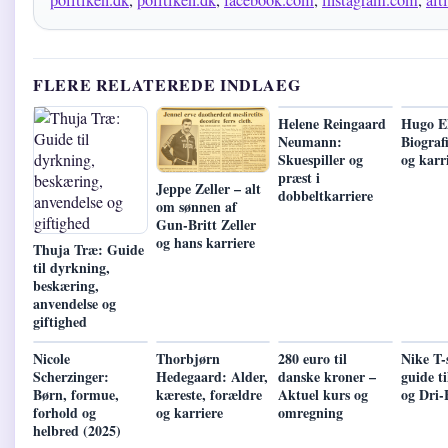
politiken.dk
,
politiken.dk
,
facebook.com
,
instagram.com
,
alt
FLERE RELATEREDE INDLAEG
Helene Reingaard
Hugo Ek
Neumann:
Biografi
Skuespiller og
og karr
præst i
Jeppe Zeller – alt
dobbeltkarriere
om sønnen af
Gun-Britt Zeller
og hans karriere
Thuja Træ: Guide
til dyrkning,
beskæring,
anvendelse og
giftighed
Nicole
Thorbjørn
280 euro til
Nike T-
Scherzinger:
Hedegaard: Alder,
danske kroner –
guide ti
Børn, formue,
kæreste, forældre
Aktuel kurs og
og Dri-
forhold og
og karriere
omregning
helbred (2025)