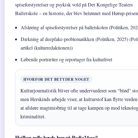
spiseforstyrrelser og psykisk vold på Det Kongelige Teaters
Balletskole – en historie, der blev belønnet med Hørup-prise
Afsløring af spiseforstyrrelser på balletskolen (Politiken, 20
Dækning af deepfake-problematikken (Politiken, 2025) (Pol
artikel (kulturredaktionen))
Løbende portrætter og reportager fra kulturlivet
HVORFOR DET BETYDER NOGET
Kulturjournalistik bliver ofte undervurderet som “blød” sto
men Herskinds arbejde viser, at kulturstof kan flytte verden 
at afsløre magtmisbrug til at tage kampen op mod teknolo
kriminalitet.
Hvilken rolle havde hun på Radio24syv?