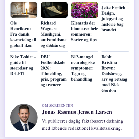
Jette Frølich –
Design,
julepynt og
Ole
Richard
Klematis der
historie bag
Henriksen:
Wagner:
blomstrer hele
brandet
Fra dansk
Musikgeni,
sommeren:
kosmetolog til
antisemitisme
Sorter og tips
globalt ikon
og dødsårsag
Nike T-shirt –
DBU
B12-mangel
Bobbi
guide til
Fodboldskole
neurologiske
Kristina
størrelser og
2026:
symptomer:
Brown:
Dri-FIT
Tilmelding,
Tegn og
Dødsårsag,
pris, program
behandling
arv og retssag
og trænere
mod Nick
Gordon
OM SKRIBENTEN
Jonas Rasmus Jensen Larsen
Vi publicerer daglig faktabaseret dækning
med løbende redaktionel kvalitetssikring.