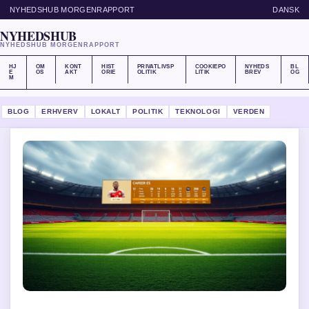
NYHEDSHUB MORGENRAPPORT
DANSK
NYHEDSHUB
NYHEDSHUB MORGENRAPPORT
HJ
OM
KONT
HIST
PRIVATLIVSP
COOKIEPO
NYHEDS
BL
E
OS
AKT
ORIE
OLITIK
LITIK
BREV
OG
M
BLOG
ERHVERV
LOKALT
POLITIK
TEKNOLOGI
VERDEN