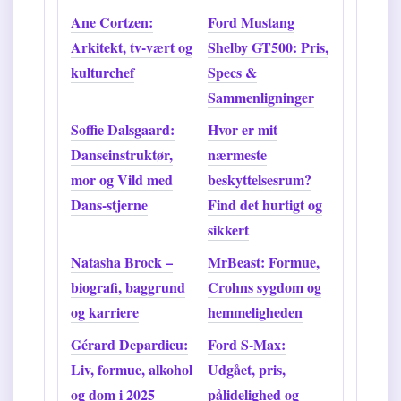
Ane Cortzen:
Ford Mustang
Arkitekt, tv-vært og
Shelby GT500: Pris,
kulturchef
Specs &
Sammenligninger
Soffie Dalsgaard:
Hvor er mit
Danseinstruktør,
nærmeste
mor og Vild med
beskyttelsesrum?
Dans-stjerne
Find det hurtigt og
sikkert
Natasha Brock –
MrBeast: Formue,
biografi, baggrund
Crohns sygdom og
og karriere
hemmeligheden
Gérard Depardieu:
Ford S-Max:
Liv, formue, alkohol
Udgået, pris,
og dom i 2025
pålidelighed og