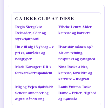
GA IKKE GLIP AF DISSE
Regin Stergakis:
Vibeke Lentz: Alder,
Rekorder, alder og
kæreste og karriere
styrkeløftprofil
Hu e til alg i Nyborg – e
Hvor står månen op?
pri er, områder og
Alt om retning,
boligtyper
tidspunkt og synlighed
Mads Korsager: DR’s
Nina Rask: Alder,
forsvarskorrespondent
kæreste, forældre og
karriere – Biografi
Mig og Vejen dødsfald:
Louis Vuitton Taske
Seneste annoncer og
Dame – Priser, Ægthed
digital håndtering
og Købsråd