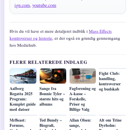
ign.com
,
youtube.com
Hvis du vil have et mere detaljeret indblik i
Mass Effects
kontroverser og historie
, er der også en grundig gennemgang
hos Mediehub.
FLERE RELATEREDE INDLAEG
Fight Club:
handling,
kontroverser
Aalborg
Sange fra
Fagforening og
og budskab
Regatta 2025
Bonnie Tyler –
A-kasse –
Program:
største hits og
Forskelle,
Komplet guide
albums
Priser og
med datoer
Billige Valg
MrBeast:
Ted Bundy –
Allan Olsen:
Alt om Trine
Formue,
Biografi,
sange,
Dyrholm: