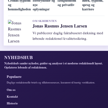
Crohns sygdom
forbrydelser og
fængselsdom
Børn, sygdom,
og
nye
og privatliv
sprog og
hemmeligheden
oplysninger
karriere
OM SKRIBENTEN
Jonas Rasmus Jensen Larsen
Vi publicerer daglig faktabaseret dækning med
løbende redaktionel kvalitetssikring.
NYHEDSHUB
Nyhedshub samler nyheder, guider og analyser i et moderne redaktionelt layout.
Opdateres lobende af redaktionen.
Populaere
Daglige redaktionelle briefs og tillidsressourcer, kurateret til hurtig verifikation.
Om os
Kontakt
Historie