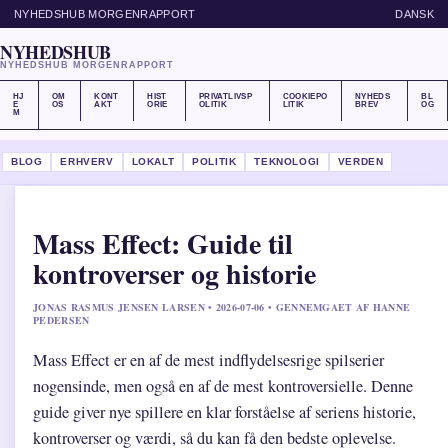
NYHEDSHUB MORGENRAPPORT
DANSK
NYHEDSHUB
NYHEDSHUB MORGENRAPPORT
HJ
OM
KONT
HIST
PRIVATLIVSP
COOKIEPO
NYHEDS
BL
E
OS
AKT
ORIE
OLITIK
LITIK
BREV
OG
M
BLOG
ERHVERV
LOKALT
POLITIK
TEKNOLOGI
VERDEN
Mass Effect: Guide til
kontroverser og historie
JONAS RASMUS JENSEN LARSEN • 2026-07-06 • GENNEMGAET AF HANNE
PEDERSEN
Mass Effect er en af de mest indflydelsesrige spilserier
nogensinde, men også en af de mest kontroversielle. Denne
guide giver nye spillere en klar forståelse af seriens historie,
kontroverser og værdi, så du kan få den bedste oplevelse.